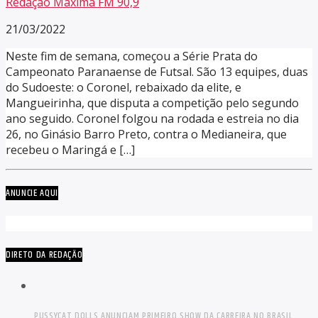
Redação Máxima FM 90,9
21/03/2022
Neste fim de semana, começou a Série Prata do
Campeonato Paranaense de Futsal. São 13 equipes, duas
do Sudoeste: o Coronel, rebaixado da elite, e
Mangueirinha, que disputa a competição pelo segundo
ano seguido. Coronel folgou na rodada e estreia no dia
26, no Ginásio Barro Preto, contra o Medianeira, que
recebeu o Maringá e […]
ANUNCIE AQUI
DIRETO DA REDAÇÃO
PUSSYCAT DOLLS ANUNCIAM PRIMEIRO SHOW DA CARREIRA NO BRASIL