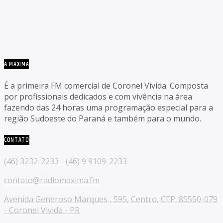
A MÁXIMA
É a primeira FM comercial de Coronel Vivida. Composta
por profissionais dedicados e com vivência na área
fazendo das 24 horas uma programação especial para a
região Sudoeste do Paraná e também para o mundo.
CONTATO
(46) 3232-2233 - (46) 9 9109-2233
contato@radiomaxima.fm
Avenida Generoso Marques , 595, Centro, CEP: 85550-079
- Coronel Vivida - PR