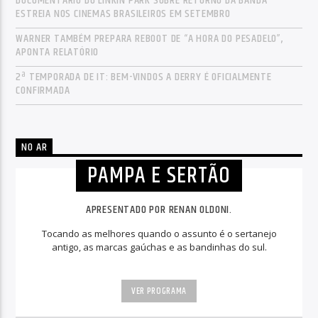
DOCUMENTÁRIO DO LINKIN PARK SOBRE RETORNO DA BANDA
ESTREIA NOS CINEMAS BRASILEIROS EM SETEMBRO
WARNER TAMBÉM PREPARA REBOOT DE “A HORA DO PESADELO”,
APONTA RELATÓRIO
2ª TEMPORADA DE IT: BEM-VINDOS A DERRY É OFICIALMENTE
CONFIRMADA
NO AR
PAMPA E SERTÃO
APRESENTADO POR RENAN OLDONI.
Tocando as melhores quando o assunto é o sertanejo
antigo, as marcas gaúchas e as bandinhas do sul.
VER PROGRAMA