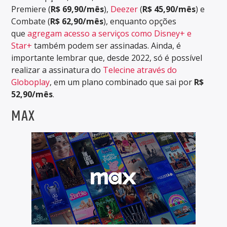
Premiere (
R$ 69,90/mês
),
Deezer
(
R$ 45,90/mês
) e
Combate (
R$ 62,90/mês
), enquanto opções
que
agregam acesso a serviços como Disney+ e
Star+
também podem ser assinadas. Ainda, é
importante lembrar que, desde 2022, só é possível
realizar a assinatura do
Telecine através do
Globoplay
, em um plano combinado que sai por
R$
52,90/mês
.
MAX