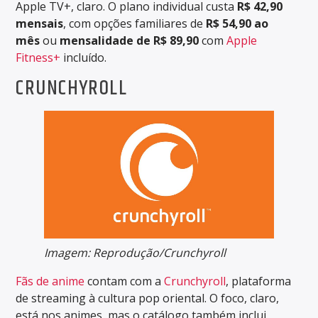
Apple TV+, claro. O plano individual custa
R$ 42,90
mensais
, com opções familiares de
R$ 54,90 ao
mês
ou
mensalidade de R$ 89,90
com
Apple
Fitness+
incluído.
CRUNCHYROLL
Imagem: Reprodução/Crunchyroll
Fãs de anime
contam com a
Crunchyroll
, plataforma
de streaming à cultura pop oriental. O foco, claro,
está nos animes, mas o catálogo também inclui