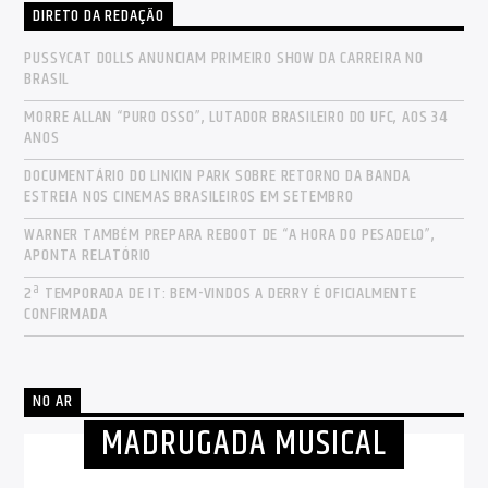
DIRETO DA REDAÇÃO
PUSSYCAT DOLLS ANUNCIAM PRIMEIRO SHOW DA CARREIRA NO
BRASIL
MORRE ALLAN “PURO OSSO”, LUTADOR BRASILEIRO DO UFC, AOS 34
ANOS
DOCUMENTÁRIO DO LINKIN PARK SOBRE RETORNO DA BANDA
ESTREIA NOS CINEMAS BRASILEIROS EM SETEMBRO
WARNER TAMBÉM PREPARA REBOOT DE “A HORA DO PESADELO”,
APONTA RELATÓRIO
2ª TEMPORADA DE IT: BEM-VINDOS A DERRY É OFICIALMENTE
CONFIRMADA
NO AR
MADRUGADA MUSICAL