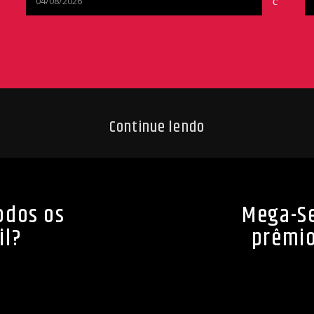
04/08/2026
Continue lendo
odos os
Mega-S
il?
prêmio