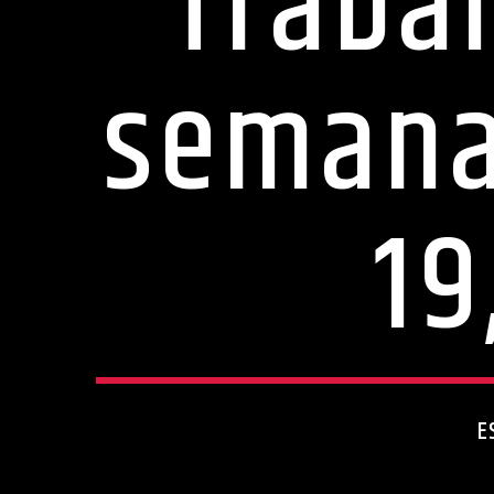
Traba
semana
19
E