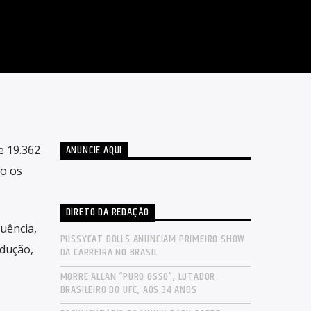
ANUNCIE AQUI
e 19.362
o os
DIRETO DA REDAÇÃO
uência,
PUSSYCAT DOLLS ANUNCIAM PRIMEIRO SHOW
odução,
DA CARREIRA NO BRASIL
MORRE ALLAN “PURO OSSO”, LUTADOR
BRASILEIRO DO UFC, AOS 34 ANOS