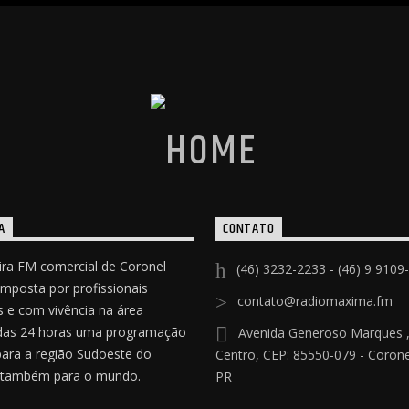
A
CONTATO
ira FM comercial de Coronel
(46) 3232-2233 - (46) 9 9109
omposta por profissionais
contato@radiomaxima.fm
 e com vivência na área
das 24 horas uma programação
Avenida Generoso Marques ,
para a região Sudoeste do
Centro, CEP: 85550-079 - Coronel
 também para o mundo.
PR