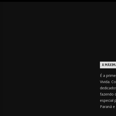
A MÁXIM
É a prime
Vivida. C
dedicados
fazendo 
especial 
Paraná e