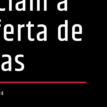
ciam a
erta de
gas
24