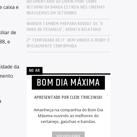
DOCUMENTÁRIO DO LINKIN PARK SOBRE
RETORNO DA BANDA ESTREIA NOS CINEMAS
 caixa e
BRASILEIROS EM SETEMBRO
WARNER TAMBÉM PREPARA REBOOT DE “A
HORA DO PESADELO”, APONTA RELATÓRIO
liar de
2ª TEMPORADA DE IT: BEM-VINDOS A DERRY É
88, e
OFICIALMENTE CONFIRMADA
idade da
NO AR
imento
BOM DIA MÁXIMA
APRESENTADO POR CLEDI TROCZINSKI
a
Amanheça na companhia do Bom Dia
Máxima ouvindo as melhores do
sertanejo, gaúchas e bandas.
VER PROGRAMA