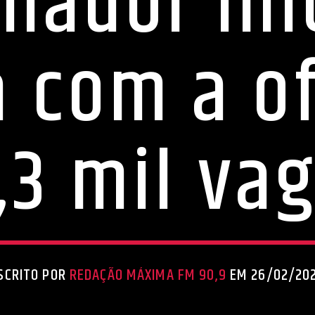
lhador ini
 com a of
,3 mil va
SCRITO POR
REDAÇÃO MÁXIMA FM 90,9
EM 26/02/20