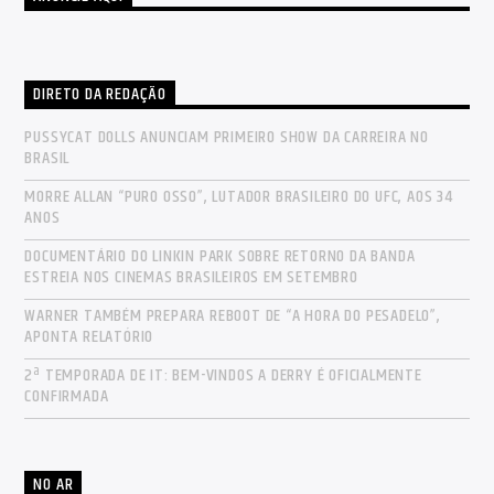
DIRETO DA REDAÇÃO
PUSSYCAT DOLLS ANUNCIAM PRIMEIRO SHOW DA CARREIRA NO
BRASIL
MORRE ALLAN “PURO OSSO”, LUTADOR BRASILEIRO DO UFC, AOS 34
ANOS
DOCUMENTÁRIO DO LINKIN PARK SOBRE RETORNO DA BANDA
ESTREIA NOS CINEMAS BRASILEIROS EM SETEMBRO
WARNER TAMBÉM PREPARA REBOOT DE “A HORA DO PESADELO”,
APONTA RELATÓRIO
2ª TEMPORADA DE IT: BEM-VINDOS A DERRY É OFICIALMENTE
CONFIRMADA
NO AR