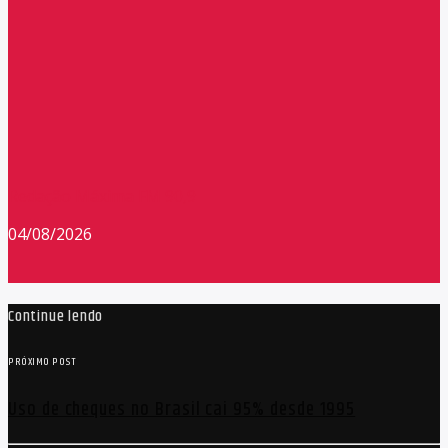
Redação Máxima FM 90,9
04/08/2026
Continue lendo
PRÓXIMO POST
Uso de cheques no Brasil cai 95% desde 1995