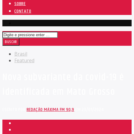
SOBRE
CONTATO
Brasil
Featured
Nova subvariante da covid-19 é
identificada em Mato Grosso
ESCRITO POR
REDAÇÃO MÁXIMA FM 90,9
EM 23/01/2024