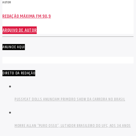
AUTOR
REDAÇÃO MÁXIMA FM 90,9
ARQUIVO DE AUTOR
ANUNCIE AQUI
DIRETO DA REDAÇÃO
PUSSYCAT DOLLS ANUNCIAM PRIMEIRO SHOW DA CARREIRA NO BRASIL
MORRE ALLAN “PURO OSSO”, LUTADOR BRASILEIRO DO UFC, AOS 34 ANOS