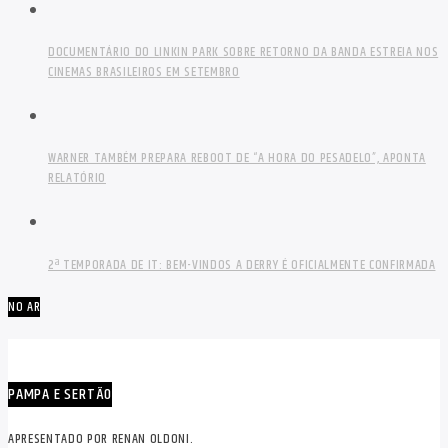
DOCUMENTÁRIO DO LINKIN PARK SOBRE RETORNO DA BANDA ESTREIA NOS
CINEMAS BRASILEIROS EM SETEMBRO
WARNER TAMBÉM PREPARA REBOOT DE “A HORA DO PESADELO”, APONTA
RELATÓRIO
2ª TEMPORADA DE IT: BEM-VINDOS A DERRY É OFICIALMENTE CONFIRMADA
NO AR
PAMPA E SERTÃO
APRESENTADO POR RENAN OLDONI.