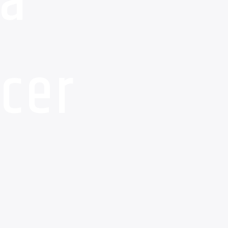
ra
cer