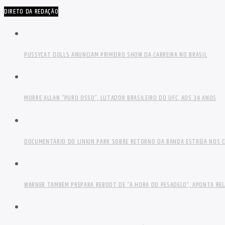
DIRETO DA REDAÇÃO
PUSSYCAT DOLLS ANUNCIAM PRIMEIRO SHOW DA CARREIRA NO BRASIL
MORRE ALLAN “PURO OSSO”, LUTADOR BRASILEIRO DO UFC, AOS 34 ANOS
DOCUMENTÁRIO DO LINKIN PARK SOBRE RETORNO DA BANDA ESTREIA NOS C
WARNER TAMBÉM PREPARA REBOOT DE “A HORA DO PESADELO”, APONTA RE