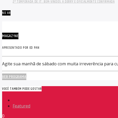
2ª TEMPORADA DE IT: BEM-VINDOS A DERRY É OFICIALMENTE CONFIRMADA
NO AR
MAGAZ!NE
APRESENTADO POR ED PAN
Agite sua manhã de sábado com muita irreverência para cur
VER PROGRAMA
VOCÊ TAMBÉM PODE GOSTAR
Featured
0