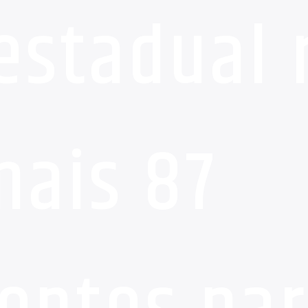
estadual r
mais 87