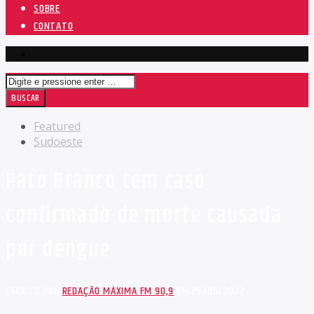
SOBRE
CONTATO
Featured
Sudoeste
Pato Branco tem caso
confirmado de morte causada
por dengue
ESCRITO POR
REDAÇÃO MÁXIMA FM 90,9
EM 25/05/2022