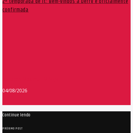
2ª temporada de It: Bem-Vindos a Derry é oficialmente
confirmada
Redação Máxima FM 90,9
04/08/2026
Continue lendo
PRÓXIMO POST