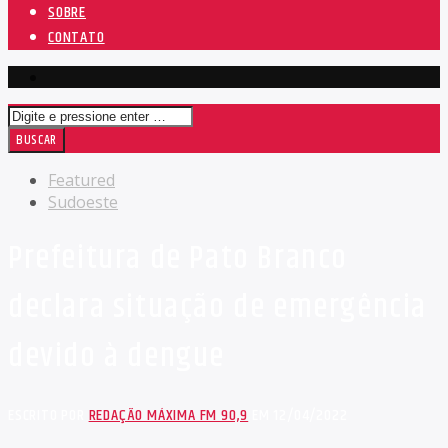
SOBRE
CONTATO
Featured
Sudoeste
Prefeitura de Pato Branco
declara situação de emergência
devido à dengue
ESCRITO POR
REDAÇÃO MÁXIMA FM 90,9
EM 12/04/2022