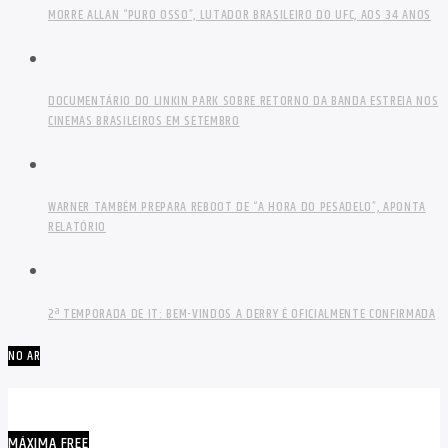
MORRE ALLAN “PURO OSSO”, LUTADOR BRASILEIRO DO UFC, AOS 34 ANOS
DOCUMENTÁRIO DO LINKIN PARK SOBRE RETORNO DA BANDA ESTREIA NOS
CINEMAS BRASILEIROS EM SETEMBRO
WARNER TAMBÉM PREPARA REBOOT DE “A HORA DO PESADELO”, APONTA
RELATÓRIO
2ª TEMPORADA DE IT: BEM-VINDOS A DERRY É OFICIALMENTE CONFIRMADA
NO AR
MÁXIMA FREE