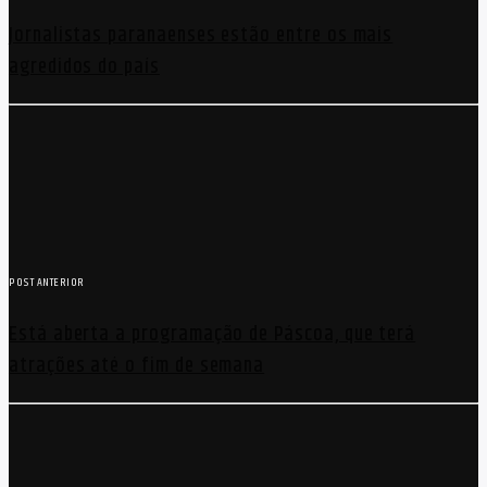
Jornalistas paranaenses estão entre os mais
agredidos do país
POST ANTERIOR
Está aberta a programação de Páscoa, que terá
atrações até o fim de semana