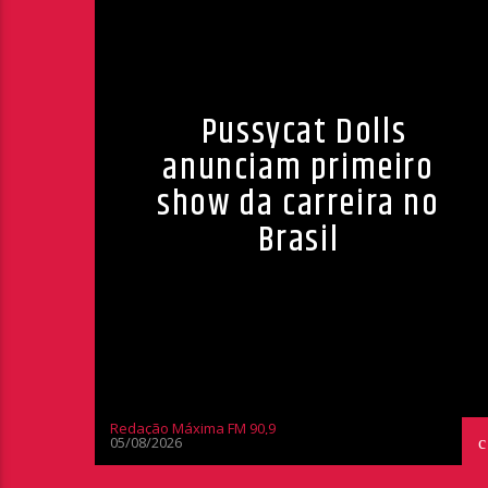
Pussycat Dolls
anunciam primeiro
show da carreira no
Brasil
Redação Máxima FM 90,9
05/08/2026