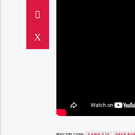
Marcado como
7 AND 7 IS
DEEP PU