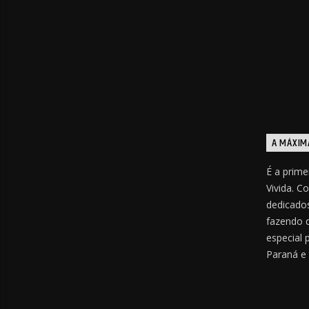
A MÁXIM
É a prime
Vivida. C
dedicados
fazendo 
especial 
Paraná e