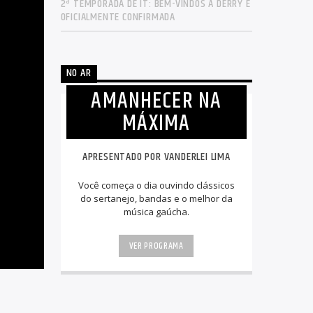
2ª TEMPORADA DE IT: BEM-VINDOS A DERRY É
OFICIALMENTE CONFIRMADA
NO AR
AMANHECER NA
MÁXIMA
APRESENTADO POR VANDERLEI LIMA
Você começa o dia ouvindo clássicos
do sertanejo, bandas e o melhor da
música gaúcha.
VER PROGRAMA