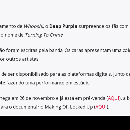
çamento de
Whoosh!
, o
Deep Purple
surpreende os fãs com
a o nome de
Turning To Crime
.
não foram escritas pela banda. Os caras apresentam uma col
r outros artistas.
a de ser disponibilizado para as plataformas digitais, junto 
le
fazendo uma performance em estúdio.
hega em 26 de novembro e já está em pré-venda (
AQUI
), a 
para o documentário Making Of, Locked Up (
AQUI
).