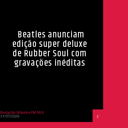
Beatles anunciam
edição super deluxe
de Rubber Soul com
gravações inéditas
Redação Máxima FM 90,9
31/07/2026