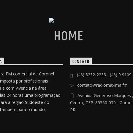
A
CONTATO
ira FM comercial de Coronel
(46) 3232-2233 - (46) 9 9109
omposta por profissionais
contato@radiomaxima.fm
 e com vivência na área
das 24 horas uma programação
Avenida Generoso Marques ,
para a região Sudoeste do
Centro, CEP: 85550-079 - Coronel
 também para o mundo.
PR