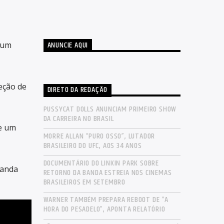
ANUNCIE AQUI
 um
eção de
DIRETO DA REDAÇÃO
PUSSYCAT DOLLS ANUNCIAM PRIMEIRO SHOW
DA CARREIRA NO BRASIL
de um
MORRE ALLAN “PURO OSSO”, LUTADOR
BRASILEIRO DO UFC, AOS 34 ANOS
DOCUMENTÁRIO DO LINKIN PARK SOBRE
banda
RETORNO DA BANDA ESTREIA NOS CINEMAS
BRASILEIROS EM SETEMBRO
WARNER TAMBÉM PREPARA REBOOT DE “A
HORA DO PESADELO”, APONTA RELATÓRIO