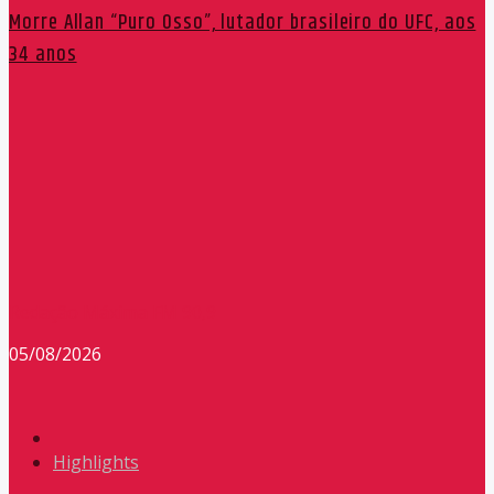
Morre Allan “Puro Osso”, lutador brasileiro do UFC, aos
34 anos
Redação Máxima FM 90,9
05/08/2026
Highlights