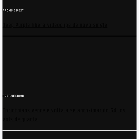
PRÓXIMO POST
Deep Purple libera videoclipe de novo single
POST ANTERIOR
Corinthians vence e volta a se aproximar do G4: os
gols de quarta