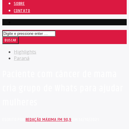
SOBRE
CONTATO
Highlights
Paraná
Paciente com câncer de mama
cria grupo de Whats para ajudar
mulheres
ESCRITO POR
REDAÇÃO MÁXIMA FM 90,9
EM 14/10/2021