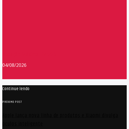
Redação Máxima FM 90,9
04/08/2026
Continue lendo
PRÓXIMO POST
Apple lança nova linha de produtos e Xiaomi divulga
óculos inteligente