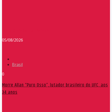
Redação Máxima FM 90,9
05/08/2026
Brasil
0
Morre Allan “Puro Osso”, lutador brasileiro do UFC, aos
34 anos