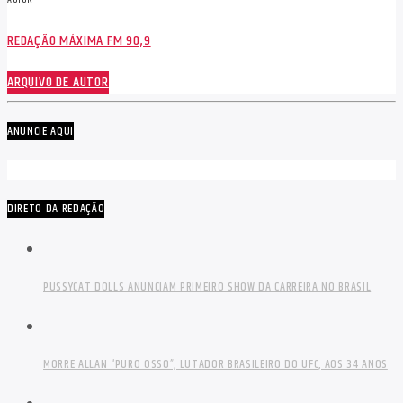
REDAÇÃO MÁXIMA FM 90,9
ARQUIVO DE AUTOR
ANUNCIE AQUI
DIRETO DA REDAÇÃO
PUSSYCAT DOLLS ANUNCIAM PRIMEIRO SHOW DA CARREIRA NO BRASIL
MORRE ALLAN “PURO OSSO”, LUTADOR BRASILEIRO DO UFC, AOS 34 ANOS