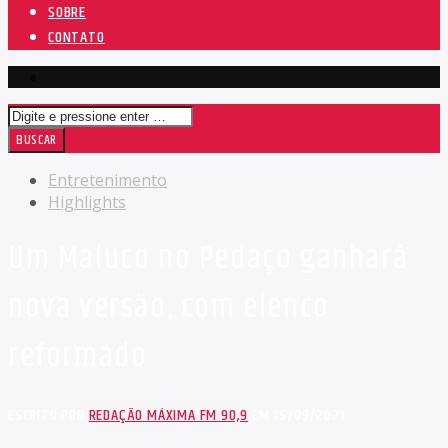
SOBRE
CONTATO
Entretenimento
Highlights
Um Maluco no Pedaço ganhará
nova versão, com elenco
reformado
ESCRITO POR
REDAÇÃO MÁXIMA FM 90,9
EM 15/09/2021