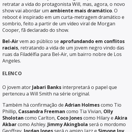
retratar a vida do protagonista Will, mas, agora, o novo
show vai abordar um
ambiente mais dramático
. O
reboot é inspirado em um curta-metragem dramático e
sombrio, feito a partir de um vídeo viral de Morgan
Cooper, fã declarado do show.
Bel-Air
vem ao público se
aprofundando em conflitos
raciais
, retratando a vida de um jovem negro vindo das
ruas da Filadélfia para Bel-Air, um bairro nobre de Los
Angeles.
ELENCO
O jovem ator
Jabari Banks
interpretará o papel que
pertenceu a Will Smith na série original.
Também há confirmação de
Adrian Holmes
como Tio
Phillip,
Cassandra Freeman
como Tia Vivian,
Olly
Sholotan
como Carlton,
Coco Jones
como Hilary e
Akira
Akbar
como Ashley.
Jimmy Akingbola
será o mordomo
Geoffrey,
Jordan Jones
será o amigo Jazz e
Simone Joy