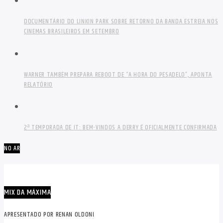
DOCUMENTÁRIO DO LINKIN PARK SOBRE RETORNO DA BANDA ESTREIA NOS
CINEMAS BRASILEIROS EM SETEMBRO
WARNER TAMBÉM PREPARA REBOOT DE “A HORA DO PESADELO”, APONTA
RELATÓRIO
2ª TEMPORADA DE IT: BEM-VINDOS A DERRY É OFICIALMENTE CONFIRMADA
NO AR
MIX DA MÁXIMA
APRESENTADO POR RENAN OLDONI