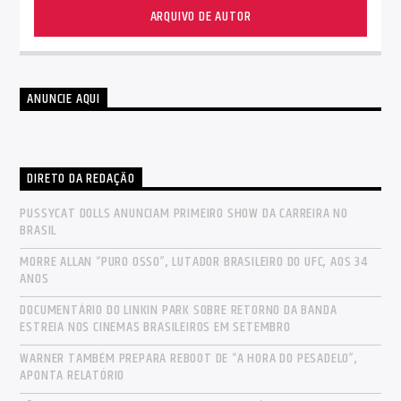
ARQUIVO DE AUTOR
ANUNCIE AQUI
DIRETO DA REDAÇÃO
PUSSYCAT DOLLS ANUNCIAM PRIMEIRO SHOW DA CARREIRA NO
BRASIL
MORRE ALLAN “PURO OSSO”, LUTADOR BRASILEIRO DO UFC, AOS 34
ANOS
DOCUMENTÁRIO DO LINKIN PARK SOBRE RETORNO DA BANDA
ESTREIA NOS CINEMAS BRASILEIROS EM SETEMBRO
WARNER TAMBÉM PREPARA REBOOT DE “A HORA DO PESADELO”,
APONTA RELATÓRIO