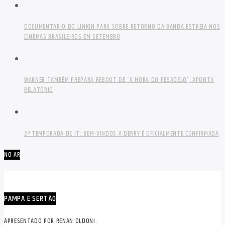
DOCUMENTÁRIO DO LINKIN PARK SOBRE RETORNO DA BANDA ESTREIA NOS
CINEMAS BRASILEIROS EM SETEMBRO
WARNER TAMBÉM PREPARA REBOOT DE “A HORA DO PESADELO”, APONTA
RELATÓRIO
2ª TEMPORADA DE IT: BEM-VINDOS A DERRY É OFICIALMENTE CONFIRMADA
NO AR
PAMPA E SERTÃO
APRESENTADO POR RENAN OLDONI.