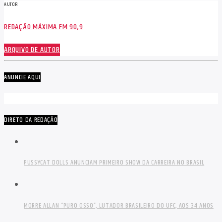
AUTOR
REDAÇÃO MÁXIMA FM 90,9
ARQUIVO DE AUTOR
ANUNCIE AQUI
DIRETO DA REDAÇÃO
PUSSYCAT DOLLS ANUNCIAM PRIMEIRO SHOW DA CARREIRA NO BRASIL
MORRE ALLAN “PURO OSSO”, LUTADOR BRASILEIRO DO UFC, AOS 34 ANOS