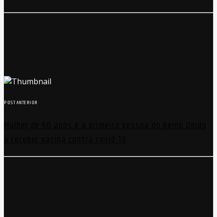
POST ANTERIOR
Mulher de 90 anos é a primeira pessoa do Reino Unido
a receber vacina contra covid-19