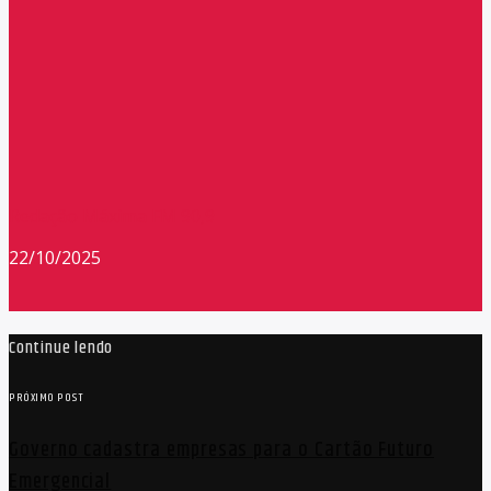
Redação Máxima FM 90,9
22/10/2025
Continue lendo
PRÓXIMO POST
Governo cadastra empresas para o Cartão Futuro
Emergencial