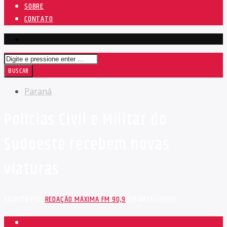
SOBRE
CONTATO
Paraná
Polícias Civil e Militar do
Sudoeste recebem novas
viaturas
ESCRITO POR
REDAÇÃO MÁXIMA FM 90,9
EM 08/12/2020