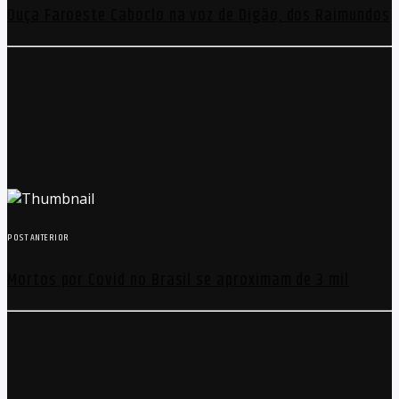
Ouça Faroeste Caboclo na voz de Digão, dos Raimundos
POST ANTERIOR
Mortos por Covid no Brasil se aproximam de 3 mil