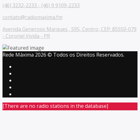
(46) 3232-2233 - (46) 9 9109-2233
contato@radiomaxima.fm
Avenida Generoso Marques , 595, Centro, CEP: 85550-079
- Coronel Vivida - PR
Rede Máxima 2026 © Todos os Direitos Reservados.
[There are no radio stations in the database]