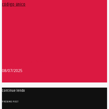
código único
Redação Máxima FM 90,9
08/07/2025
Continue lendo
PRÓXIMO POST