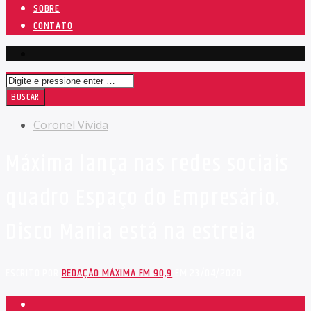
SOBRE
CONTATO
Coronel Vivida
Máxima lança nas redes sociais
quadro Espaço do Empresário.
Disco Mania está na estreia
ESCRITO POR
REDAÇÃO MÁXIMA FM 90,9
EM 23/04/2020