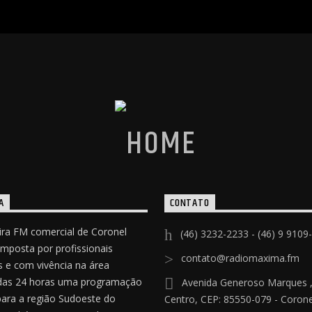
A
CONTATO
ira FM comercial de Coronel
(46) 3232-2233 - (46) 9 9109
omposta por profissionais
contato@radiomaxima.fm
 e com vivência na área
das 24 horas uma programação
Avenida Generoso Marques ,
para a região Sudoeste do
Centro, CEP: 85550-079 - Coronel