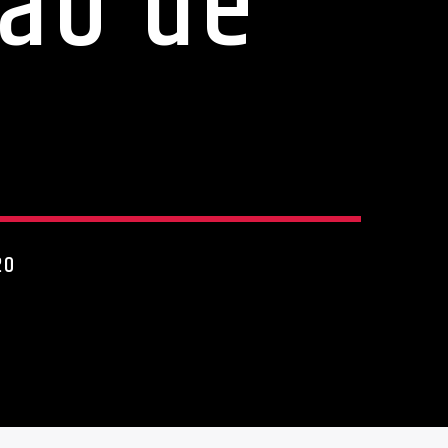
ção de
20