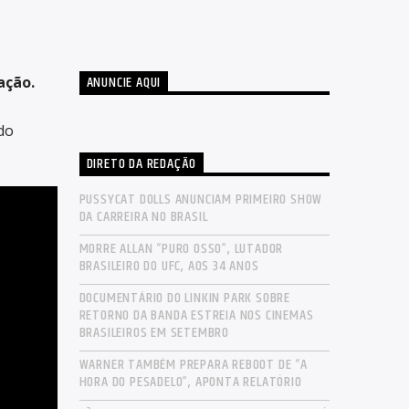
ANUNCIE AQUI
ação.
do
DIRETO DA REDAÇÃO
PUSSYCAT DOLLS ANUNCIAM PRIMEIRO SHOW
DA CARREIRA NO BRASIL
MORRE ALLAN “PURO OSSO”, LUTADOR
BRASILEIRO DO UFC, AOS 34 ANOS
DOCUMENTÁRIO DO LINKIN PARK SOBRE
RETORNO DA BANDA ESTREIA NOS CINEMAS
BRASILEIROS EM SETEMBRO
WARNER TAMBÉM PREPARA REBOOT DE “A
HORA DO PESADELO”, APONTA RELATÓRIO