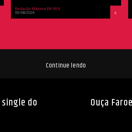
Redação Máxima FM 90,9
05/08/2026
Continue lendo
 single do
Ouça Faroe