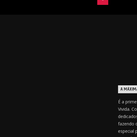
A MÁXIM
É a prime
Vivida. C
dedicados
fazendo 
especial 