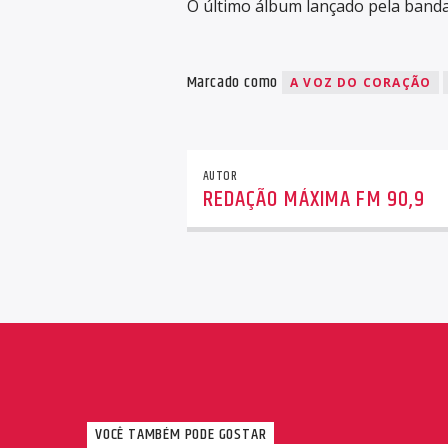
O último álbum lançado pela banda 
Marcado como
A VOZ DO CORAÇÃO
AUTOR
REDAÇÃO MÁXIMA FM 90,9
VOCÊ TAMBÉM PODE GOSTAR