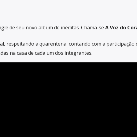
ngle de seu novo álbum de inéditas. Chama-se
A Voz do Cor
cial, respeitando a quarentena, contando com a participação 
adas na casa de cada um dos integrantes.