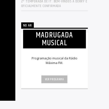
2ª TEMPORADA DE IT: BEM-VINDOS A DERRY É
OFICIALMENTE CONFIRMADA
NO AR
MADRUGADA
MUSICAL
Programação musical da Rádio
Máxima FM.
VER PROGRAMA