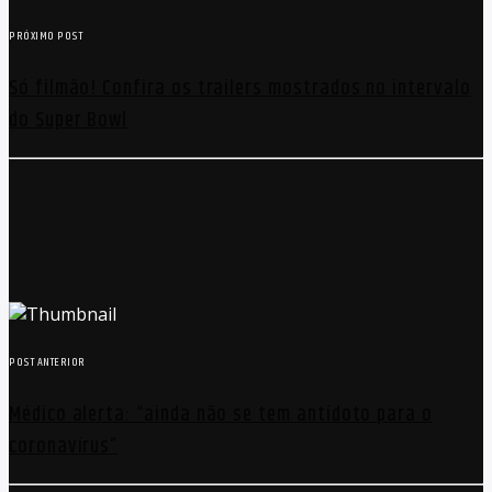
PRÓXIMO POST
Só filmão! Confira os trailers mostrados no intervalo
do Super Bowl
POST ANTERIOR
Médico alerta: “ainda não se tem antídoto para o
coronavírus”