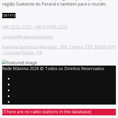
região Sudoeste do Paraná e também para o mundo.
CONTATO
(46) 3232-2233 - (46) 9 9109-2233
contato@radiomaxima.fm
Avenida Generoso Marques , 595, Centro, CEP: 85550-079
- Coronel Vivida - PR
Rede Máxima 2026 © Todos os Direitos Reservados.
[There are no radio stations in the database]