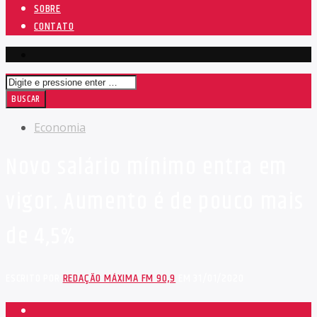
SOBRE
CONTATO
Economia
Novo salário mínimo entra em
vigor. Aumento é de pouco mais
de 4,5%
ESCRITO POR
REDAÇÃO MÁXIMA FM 90,9
EM 31/01/2020