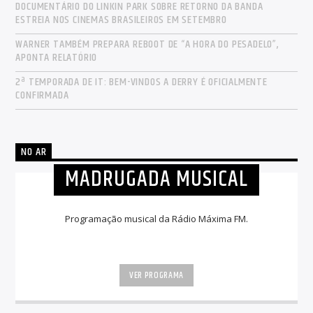
DOCUMENTÁRIO DO LINKIN PARK SOBRE RETORNO DA BANDA
ESTREIA NOS CINEMAS BRASILEIROS EM SETEMBRO
WARNER TAMBÉM PREPARA REBOOT DE “A HORA DO PESADELO”,
APONTA RELATÓRIO
2ª TEMPORADA DE IT: BEM-VINDOS A DERRY É OFICIALMENTE
CONFIRMADA
NO AR
MADRUGADA MUSICAL
Programação musical da Rádio Máxima FM.
VER PROGRAMA