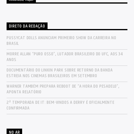
DIRETO DA REDAÇÃO
PUSSYCAT DOLLS ANUNCIAM PRIMEIRO SHOW DA CARREIRA NO
BRASIL
MORRE ALLAN “PURO OSSO”, LUTADOR BRASILEIRO DO UFC, AOS 34
ANOS
DOCUMENTÁRIO DO LINKIN PARK SOBRE RETORNO DA BANDA
ESTREIA NOS CINEMAS BRASILEIROS EM SETEMBRO
WARNER TAMBÉM PREPARA REBOOT DE “A HORA DO PESADELO”,
APONTA RELATÓRIO
2ª TEMPORADA DE IT: BEM-VINDOS A DERRY É OFICIALMENTE
CONFIRMADA
NO AR