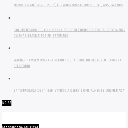
MORRE ALLAN “PURO OSSO”, LUTADOR BRASILEIRO DO UFC, AOS 34 ANOS
DOCUMENTÁRIO DO LINKIN PARK SOBRE RETORNO DA BANDA ESTREIA NOS
CINEMAS BRASILEIROS EM SETEMBRO
WARNER TAMBÉM PREPARA REBOOT DE “A HORA DO PESADELO”, APONTA
RELATÓRIO
2ª TEMPORADA DE IT: BEM-VINDOS A DERRY É OFICIALMENTE CONFIRMADA
NO AR
MADRUGADA MUSICAL