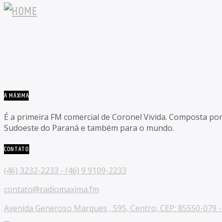
A MÁXIMA
É a primeira FM comercial de Coronel Vivida. Composta po
Sudoeste do Paraná e também para o mundo.
CONTATO
(46) 3232-2233 - (46) 9 9109-2233
contato@radiomaxima.fm
Avenida Generoso Marques , 595, Centro, CEP: 85550-079 - 