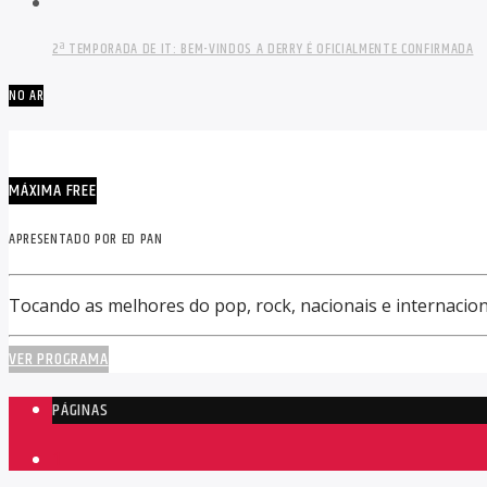
2ª TEMPORADA DE IT: BEM-VINDOS A DERRY É OFICIALMENTE CONFIRMADA
NO AR
MÁXIMA FREE
APRESENTADO POR ED PAN
Tocando as melhores do pop, rock, nacionais e internacion
VER PROGRAMA
PÁGINAS
1