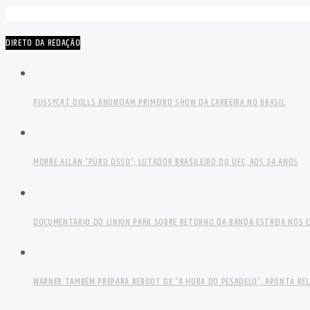
DIRETO DA REDAÇÃO
PUSSYCAT DOLLS ANUNCIAM PRIMEIRO SHOW DA CARREIRA NO BRASIL
MORRE ALLAN “PURO OSSO”, LUTADOR BRASILEIRO DO UFC, AOS 34 ANOS
DOCUMENTÁRIO DO LINKIN PARK SOBRE RETORNO DA BANDA ESTREIA NOS C
WARNER TAMBÉM PREPARA REBOOT DE “A HORA DO PESADELO”, APONTA RE