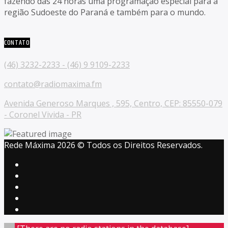
fazendo das 24 horas uma programação especial para a
região Sudoeste do Paraná e também para o mundo.
CONTATO
(46) 3232-2233 - (46) 9 9109-2233
contato@radiomaxima.fm
Avenida Generoso Marques , 595, Centro, CEP: 85550-079
- Coronel Vivida - PR
Rede Máxima 2026 © Todos os Direitos Reservados.