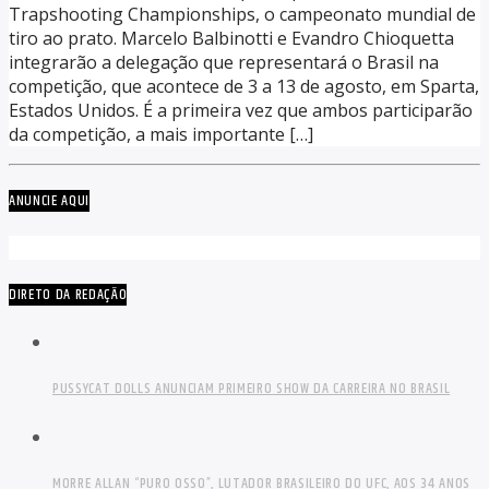
Trapshooting Championships, o campeonato mundial de
tiro ao prato. Marcelo Balbinotti e Evandro Chioquetta
integrarão a delegação que representará o Brasil na
competição, que acontece de 3 a 13 de agosto, em Sparta,
Estados Unidos. É a primeira vez que ambos participarão
da competição, a mais importante […]
ANUNCIE AQUI
DIRETO DA REDAÇÃO
PUSSYCAT DOLLS ANUNCIAM PRIMEIRO SHOW DA CARREIRA NO BRASIL
MORRE ALLAN “PURO OSSO”, LUTADOR BRASILEIRO DO UFC, AOS 34 ANOS