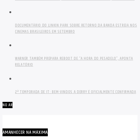
DOCUMENTÁRIO DO LINKIN PARK SOBRE RETORNO DA BANDA ESTREIA NOS
CINEMAS BRASILEIROS EM SETEMBRO
WARNER TAMBÉM PREPARA REBOOT DE “A HORA DO PESADELO”, APONTA
RELATÓRIO
2ª TEMPORADA DE IT: BEM-VINDOS A DERRY É OFICIALMENTE CONFIRMADA
NO AR
AMANHECER NA MÁXIMA