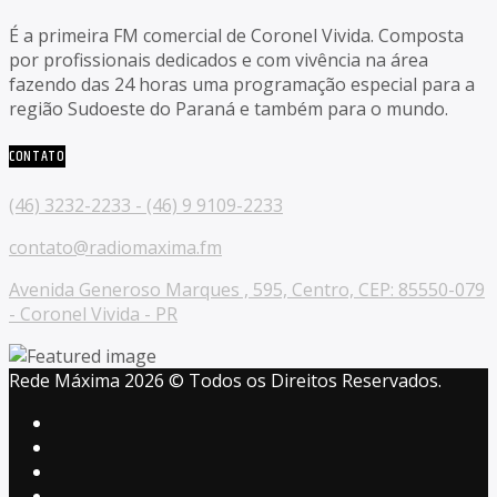
É a primeira FM comercial de Coronel Vivida. Composta
por profissionais dedicados e com vivência na área
fazendo das 24 horas uma programação especial para a
região Sudoeste do Paraná e também para o mundo.
CONTATO
(46) 3232-2233 - (46) 9 9109-2233
contato@radiomaxima.fm
Avenida Generoso Marques , 595, Centro, CEP: 85550-079
- Coronel Vivida - PR
Rede Máxima 2026 © Todos os Direitos Reservados.