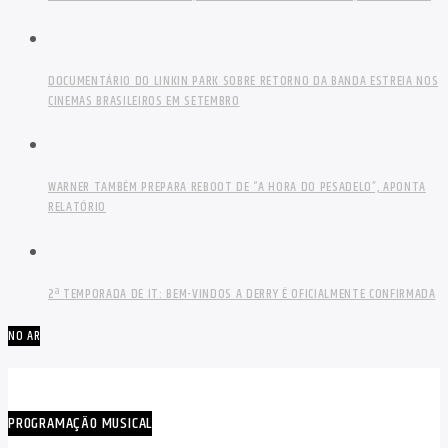
DOCUMENTÁRIO DO LINKIN PARK SOBRE RETORNO DA BANDA ESTREIA NOS
CINEMAS BRASILEIROS EM SETEMBRO
WARNER TAMBÉM PREPARA REBOOT DE “A HORA DO PESADELO”, APONTA
RELATÓRIO
2ª TEMPORADA DE IT: BEM-VINDOS A DERRY É OFICIALMENTE CONFIRMADA
NO AR
PROGRAMAÇÃO MUSICAL