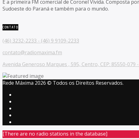
É a primeira FM comercial de Coronel Vivida. Composta po
Sudoeste do Paraná e também para o mundo.
CONTATO
(46) 3232-2233 - (46) 9 9109-2233
contato@radiomaxima.fm
Avenida Generoso Marques , 595, Centro, CEP: 85550-079 - 
Rede Máxima 2026 © Todos os Direitos Reservados.
[There are no radio stations in the database]