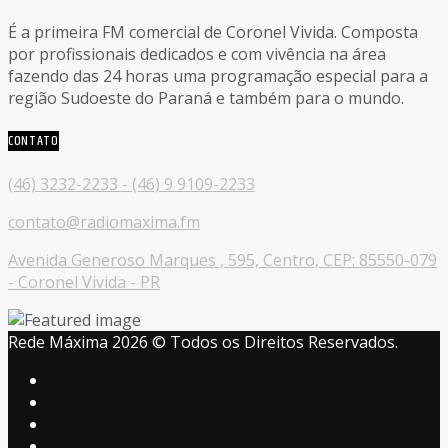
É a primeira FM comercial de Coronel Vivida. Composta
por profissionais dedicados e com vivência na área
fazendo das 24 horas uma programação especial para a
região Sudoeste do Paraná e também para o mundo.
CONTATO
(46) 3232-2233 - (46) 9 9109-2233
contato@radiomaxima.fm
Avenida Generoso Marques , 595, Centro, CEP: 85550-079
- Coronel Vivida - PR
Rede Máxima 2026 © Todos os Direitos Reservados.