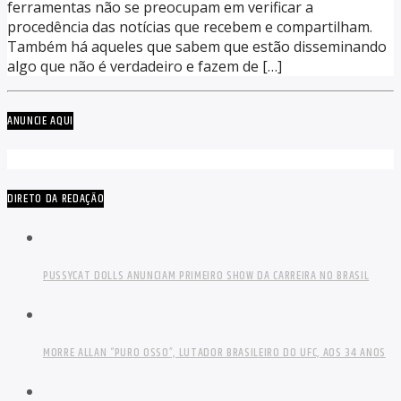
ferramentas não se preocupam em verificar a
procedência das notícias que recebem e compartilham.
Também há aqueles que sabem que estão disseminando
algo que não é verdadeiro e fazem de […]
ANUNCIE AQUI
DIRETO DA REDAÇÃO
PUSSYCAT DOLLS ANUNCIAM PRIMEIRO SHOW DA CARREIRA NO BRASIL
MORRE ALLAN “PURO OSSO”, LUTADOR BRASILEIRO DO UFC, AOS 34 ANOS