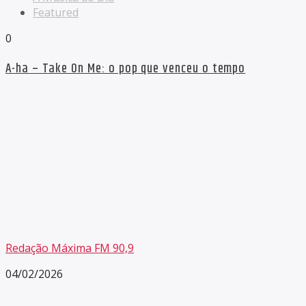
Featured
0
A-ha – Take On Me: o pop que venceu o tempo
Redação Máxima FM 90,9
04/02/2026