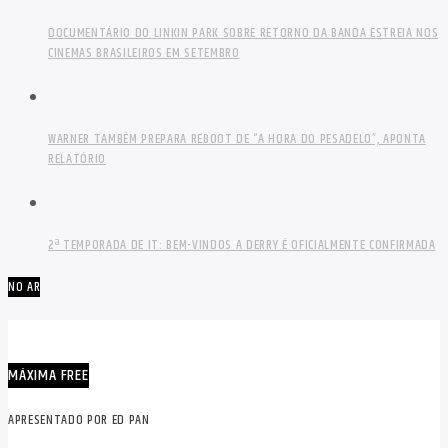
DOCUMENTÁRIO DO LINKIN PARK SOBRE RETORNO DA BANDA ESTREIA NOS
CINEMAS BRASILEIROS EM SETEMBRO
WARNER TAMBÉM PREPARA REBOOT DE “A HORA DO PESADELO”, APONTA
RELATÓRIO
2ª TEMPORADA DE IT: BEM-VINDOS A DERRY É OFICIALMENTE CONFIRMADA
NO AR
MÁXIMA FREE
APRESENTADO POR ED PAN