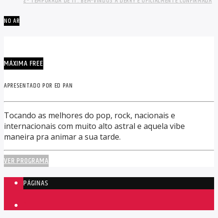
2ª TEMPORADA DE IT: BEM-VINDOS A DERRY É OFICIALMENTE CONFIRMADA
NO AR
MÁXIMA FREE
APRESENTADO POR ED PAN
Tocando as melhores do pop, rock, nacionais e
internacionais com muito alto astral e aquela vibe
maneira pra animar a sua tarde.
VER PROGRAMA
PÁGINAS
1