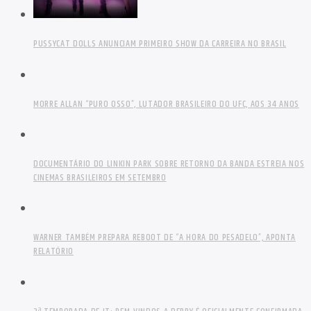
PUSSYCAT DOLLS ANUNCIAM PRIMEIRO SHOW DA CARREIRA NO BRASIL
MORRE ALLAN “PURO OSSO”, LUTADOR BRASILEIRO DO UFC, AOS 34 ANOS
DOCUMENTÁRIO DO LINKIN PARK SOBRE RETORNO DA BANDA ESTREIA NOS
CINEMAS BRASILEIROS EM SETEMBRO
WARNER TAMBÉM PREPARA REBOOT DE “A HORA DO PESADELO”, APONTA
RELATÓRIO