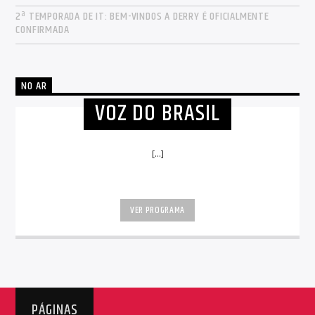
2ª TEMPORADA DE IT: BEM-VINDOS A DERRY É OFICIALMENTE
CONFIRMADA
NO AR
VOZ DO BRASIL
[...]
VER PROGRAMA
PÁGINAS