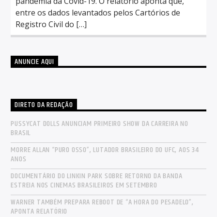
pandemia da Covid-19. O relatório aponta que,
entre os dados levantados pelos Cartórios de
Registro Civil do […]
ANUNCIE AQUI
DIRETO DA REDAÇÃO
PUSSYCAT DOLLS ANUNCIAM PRIMEIRO SHOW DA CARREIRA NO
BRASIL
MORRE ALLAN “PURO OSSO”, LUTADOR BRASILEIRO DO UFC, AOS 34
ANOS
DOCUMENTÁRIO DO LINKIN PARK SOBRE RETORNO DA BANDA
ESTREIA NOS CINEMAS BRASILEIROS EM SETEMBRO
WARNER TAMBÉM PREPARA REBOOT DE “A HORA DO PESADELO”,
APONTA RELATÓRIO