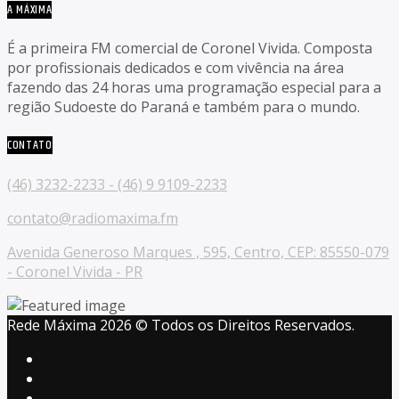
A MÁXIMA
É a primeira FM comercial de Coronel Vivida. Composta
por profissionais dedicados e com vivência na área
fazendo das 24 horas uma programação especial para a
região Sudoeste do Paraná e também para o mundo.
CONTATO
(46) 3232-2233 - (46) 9 9109-2233
contato@radiomaxima.fm
Avenida Generoso Marques , 595, Centro, CEP: 85550-079
- Coronel Vivida - PR
Rede Máxima 2026 © Todos os Direitos Reservados.