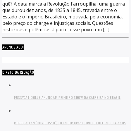
quê? A data marca a Revolução Farroupilha, uma guerra
que durou dez anos, de 1835 a 1845, travada entre o
Estado e o Império Brasileiro, motivada pela economia,
pelo preço do charge e injustiças sociais. Questões
históricas e polêmicas à parte, esse povo tem […]
ANUNCIE AQUI
DIRETO DA REDAÇÃO
PUSSYCAT DOLLS ANUNCIAM PRIMEIRO SHOW DA CARREIRA NO BRASIL
MORRE ALLAN “PURO OSSO”, LUTADOR BRASILEIRO DO UFC, AOS 34 ANOS