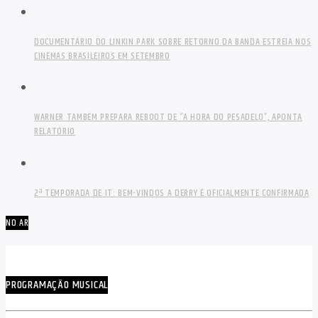
DOCUMENTÁRIO DO LINKIN PARK SOBRE RETORNO DA BANDA ESTREIA NOS
CINEMAS BRASILEIROS EM SETEMBRO
WARNER TAMBÉM PREPARA REBOOT DE “A HORA DO PESADELO”, APONTA
RELATÓRIO
2ª TEMPORADA DE IT: BEM-VINDOS A DERRY É OFICIALMENTE CONFIRMADA
NO AR
PROGRAMAÇÃO MUSICAL