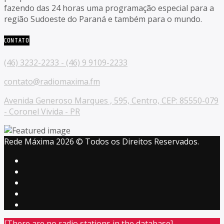
fazendo das 24 horas uma programação especial para a
região Sudoeste do Paraná e também para o mundo.
CONTATO
(46) 3232-2233 - (46) 9 9109-2233
contato@radiomaxima.fm
Avenida Generoso Marques , 595, Centro, CEP: 85550-079
- Coronel Vivida - PR
Rede Máxima 2026 © Todos os Direitos Reservados.
[There are no radio stations in the database]