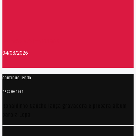
Redação Máxima FM 90,9
04/08/2026
Continue lendo
PRÓXIMO POST
Ronaldinho Gaúcho lança gravadora e prepara álbum
para a Copa