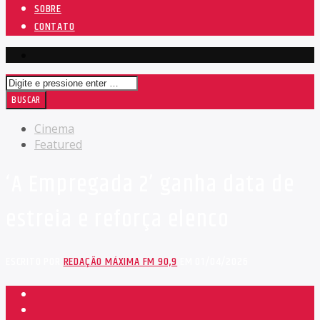
SOBRE
CONTATO
Cinema
Featured
‘A Empregada 2’ ganha data de
estreia e reforça elenco
ESCRITO POR
REDAÇÃO MÁXIMA FM 90,9
EM 01/04/2026