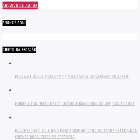
ARQUIVO DE AUTOR
ANUNCIE AQUI
DIRETO DA REDAÇÃO
PUSSYCAT DOLLS ANUNCIAM PRIMEIRO SHOW DA CARREIRA NO BRASIL
MORRE ALLAN “PURO OSSO”, LUTADOR BRASILEIRO DO UFC, AOS 34 ANOS
DOCUMENTÁRIO DO LINKIN PARK SOBRE RETORNO DA BANDA ESTREIA NOS
CINEMAS BRASILEIROS EM SETEMBRO