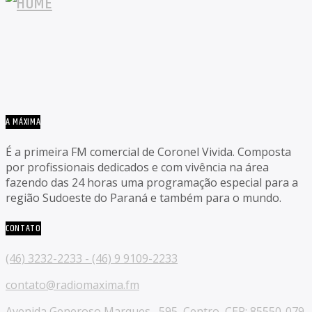
A MÁXIMA
É a primeira FM comercial de Coronel Vivida. Composta
por profissionais dedicados e com vivência na área
fazendo das 24 horas uma programação especial para a
região Sudoeste do Paraná e também para o mundo.
CONTATO
(46) 3232-2233 - (46) 9 9109-2233
contato@radiomaxima.fm
Avenida Generoso Marques , 595, Centro, CEP: 85550-079