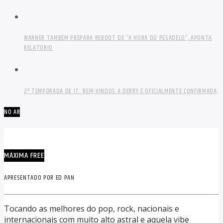
WARNER TAMBÉM PREPARA REBOOT DE “A HORA DO PESADELO”, APONTA
RELATÓRIO
2ª TEMPORADA DE IT: BEM-VINDOS A DERRY É OFICIALMENTE CONFIRMADA
NO AR
MÁXIMA FREE
APRESENTADO POR ED PAN
Tocando as melhores do pop, rock, nacionais e
internacionais com muito alto astral e aquela vibe