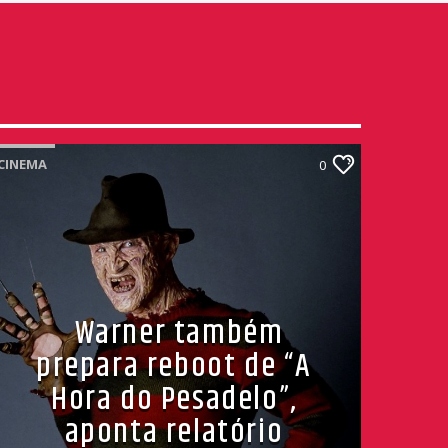
CINEMA
0
Warner também
prepara reboot de “A
Hora do Pesadelo”,
aponta relatório