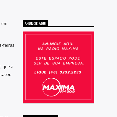
ANUNCIE AQUI
s em
-feiras
, que a
stacou