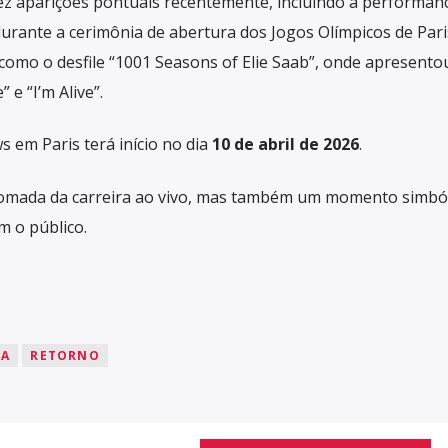
fez aparições pontuais recentemente, incluindo a performan
durante a cerimônia de abertura dos Jogos Olímpicos de Pari
como o desfile “1001 Seasons of Elie Saab”, onde apresento
e “I’m Alive”.
 em Paris terá início no dia
10 de abril de 2026
.
omada da carreira ao vivo, mas também um momento simból
 o público.
ÇA
RETORNO