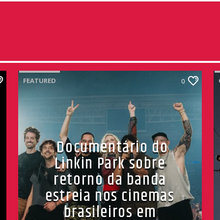
FEATURED
0
Documentário do
Linkin Park sobre
retorno da banda
estreia nos cinemas
brasileiros em