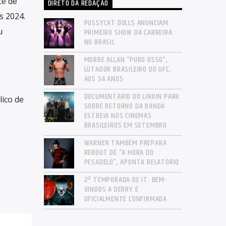
ce de
DIRETO DA REDAÇÃO
s 2024.
PUSSYCAT DOLLS ANUNCIAM
u
PRIMEIRO SHOW DA CARREIRA
NO BRASIL
MORRE ALLAN “PURO OSSO”,
LUTADOR BRASILEIRO DO UFC,
AOS 34 ANOS
DOCUMENTÁRIO DO LINKIN PARK
ico de
SOBRE RETORNO DA BANDA
ESTREIA NOS CINEMAS
BRASILEIROS EM SETEMBRO
WARNER TAMBÉM PREPARA
REBOOT DE “A HORA DO
PESADELO”, APONTA RELATÓRIO
2ª TEMPORADA DE IT: BEM-
VINDOS A DERRY É
OFICIALMENTE CONFIRMADA