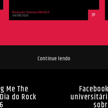
Redação Máxima FM 90,9
04/08/2026
Continue lendo
ng Me The
Facebook
Dia do Rock
universitár
26
sobr