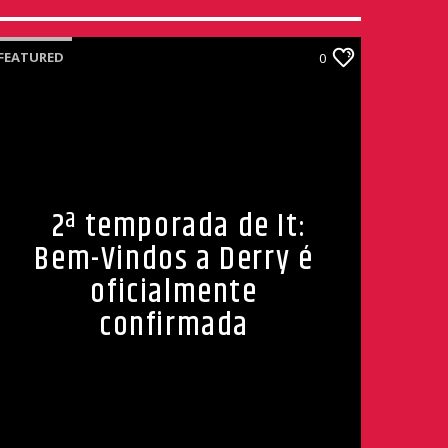
FEATURED
0
2ª temporada de It:
Bem-Vindos a Derry é
oficialmente
confirmada