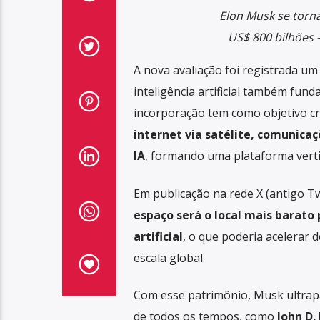
Elon Musk se torna
US$ 800 bilhõe
A nova avaliação foi registrada u
inteligência artificial também fun
incorporação tem como objetivo c
internet via satélite, comunica
IA
, formando uma plataforma vertic
Em publicação na rede X (antigo Tw
espaço será o local mais barato
artificial
, o que poderia acelerar 
escala global.
Com esse patrimônio, Musk ultrapa
de todos os tempos, como
John D.