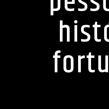
pess
hist
fort