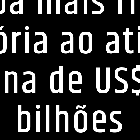
oa mais ri
ória ao at
una de US
bilhões