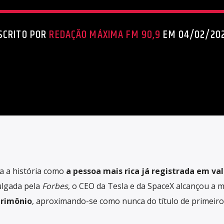
SCRITO POR
REDAÇÃO MÁXIMA FM 90,9
EM 04/02/20
a a história como
a pessoa mais rica já registrada em va
ulgada pela
Forbes
, o CEO da Tesla e da SpaceX alcançou a 
trimônio
, aproximando-se como nunca do título de primeiro