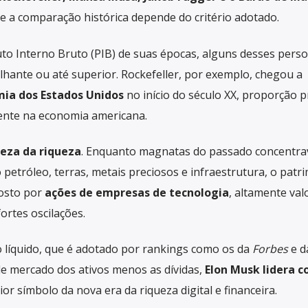
e a comparação histórica depende do critério adotado.
to Interno Bruto (PIB) de suas épocas, alguns desses pers
lhante ou até superior. Rockefeller, por exemplo, chegou a
ia dos Estados Unidos
no início do século XX, proporção 
ente na economia americana.
eza da riqueza
. Enquanto magnatas do passado concentr
 petróleo, terras, metais preciosos e infraestrutura, o patr
osto por
ações de empresas de tecnologia
, altamente val
ortes oscilações.
 líquido, que é adotado por rankings como os da
Forbes
e d
de mercado dos ativos menos as dívidas,
Elon Musk lidera 
r símbolo da nova era da riqueza digital e financeira.