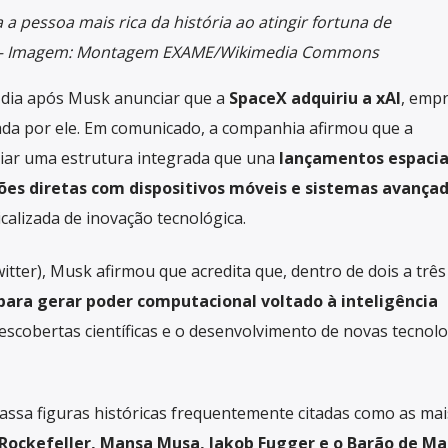
 a pessoa mais rica da história ao atingir fortuna de
s – Imagem: Montagem EXAME/Wikimedia Commons
m dia após Musk anunciar que a
SpaceX adquiriu a xAI
, emp
dada por ele. Em comunicado, a companhia afirmou que a
riar uma estrutura integrada que una
lançamentos espacia
ções diretas com dispositivos móveis e sistemas avança
alizada de inovação tecnológica.
itter), Musk afirmou que acredita que, dentro de dois a trê
 para gerar poder computacional voltado à inteligência
descobertas científicas e o desenvolvimento de novas tecnol
ssa figuras históricas frequentemente citadas como as mais
 Rockefeller, Mansa Musa, Jakob Fugger e o Barão de M