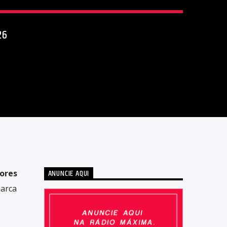
26
ANUNCIE AQUI
lores
marca