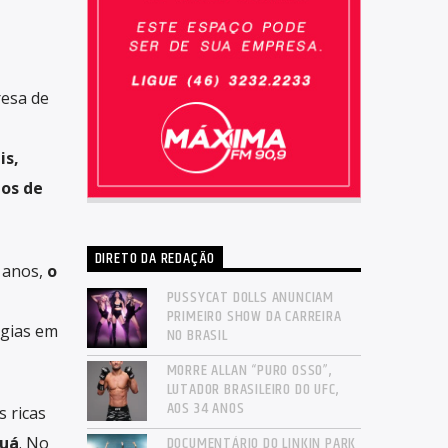
resa de
is,
dos de
DIRETO DA REDAÇÃO
s anos,
o
PUSSYCAT DOLLS ANUNCIAM
PRIMEIRO SHOW DA CARREIRA
ogias em
NO BRASIL
MORRE ALLAN “PURO OSSO”,
LUTADOR BRASILEIRO DO UFC,
AOS 34 ANOS
 ricas
DOCUMENTÁRIO DO LINKIN PARK
auá
. No