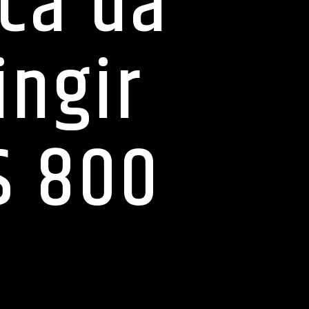
ca da
ingir
$ 800