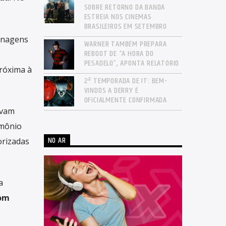
SOBRE RETORNO DA BANDA
ESTREIA NOS CINEMAS
BRASILEIROS EM SETEMBRO
onagens
WARNER TAMBÉM PREPARA
REBOOT DE “A HORA DO
PESADELO”, APONTA RELATÓRIO
próxima à
2ª TEMPORADA DE IT: BEM-
VINDOS A DERRY É
OFICIALMENTE CONFIRMADA
avam
imônio
NO AR
orizadas
a
com