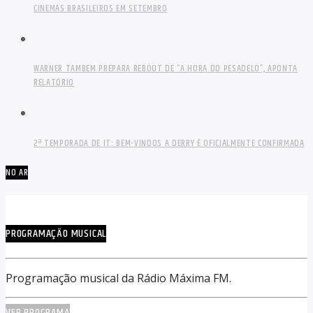
CINEMAS BRASILEIROS EM SETEMBRO
WARNER TAMBÉM PREPARA REBOOT DE “A HORA DO PESADELO”, APONTA
RELATÓRIO
2ª TEMPORADA DE IT: BEM-VINDOS A DERRY É OFICIALMENTE CONFIRMADA
NO AR
PROGRAMAÇÃO MUSICAL
Programação musical da Rádio Máxima FM.
VER PROGRAMA