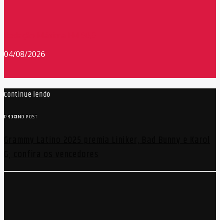
Redação Máxima FM 90,9
04/08/2026
Continue lendo
PRÓXIMO POST
Grammy Latino 2025 premia Liniker, Bad Bunny e Karol
G; confira os vencedores