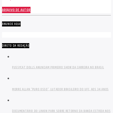
ARQUIVO DE AUTOR
ANUNCIE AQUI
DIRETO DA REDAÇÃO
PUSSYCAT DOLLS ANUNCIAM PRIMEIRO SHOW DA CARREIRA NO BRASIL
MORRE ALLAN “PURO OSSO”, LUTADOR BRASILEIRO DO UFC, AOS 34 ANOS
DOCUMENTÁRIO DO LINKIN PARK SOBRE RETORNO DA BANDA ESTREIA NOS