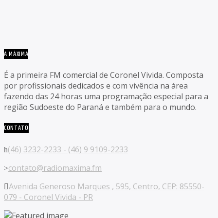
A MÁXIMA
É a primeira FM comercial de Coronel Vivida. Composta
por profissionais dedicados e com vivência na área
fazendo das 24 horas uma programação especial para a
região Sudoeste do Paraná e também para o mundo.
CONTATO
(46) 3232-2233 - (46) 9 9109-2233
contato@radiomaxima.fm
Avenida Generoso Marques , 595, Centro, CEP: 85550-
079 - Coronel Vivida - PR