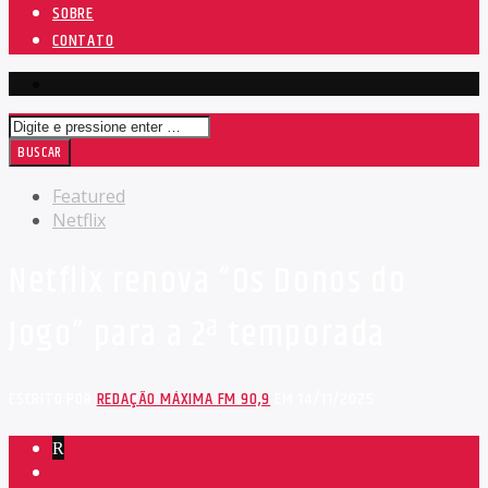
SOBRE
CONTATO
Featured
Netflix
Netflix renova “Os Donos do
Jogo” para a 2ª temporada
ESCRITO POR
REDAÇÃO MÁXIMA FM 90,9
EM 14/11/2025