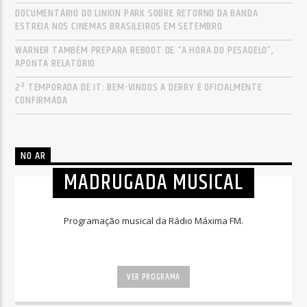
DOCUMENTÁRIO DO LINKIN PARK SOBRE RETORNO DA BANDA
ESTREIA NOS CINEMAS BRASILEIROS EM SETEMBRO
WARNER TAMBÉM PREPARA REBOOT DE “A HORA DO PESADELO”,
APONTA RELATÓRIO
2ª TEMPORADA DE IT: BEM-VINDOS A DERRY É OFICIALMENTE
CONFIRMADA
NO AR
MADRUGADA MUSICAL
Programação musical da Rádio Máxima FM.
VER PROGRAMA