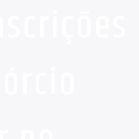
nscrições
sórcio