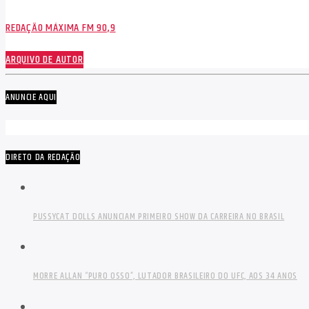
REDAÇÃO MÁXIMA FM 90,9
ARQUIVO DE AUTOR
ANUNCIE AQUI
DIRETO DA REDAÇÃO
PUSSYCAT DOLLS ANUNCIAM PRIMEIRO SHOW DA CARREIRA NO BRASIL
MORRE ALLAN “PURO OSSO”, LUTADOR BRASILEIRO DO UFC, AOS 34 ANOS