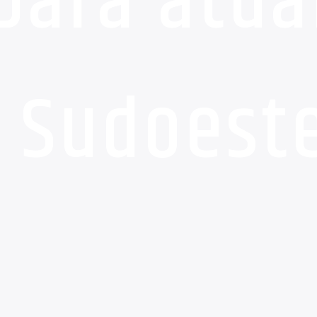
para atua
 Sudoest