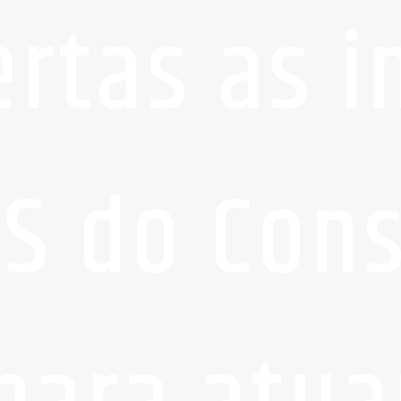
rtas as i
SS do Con