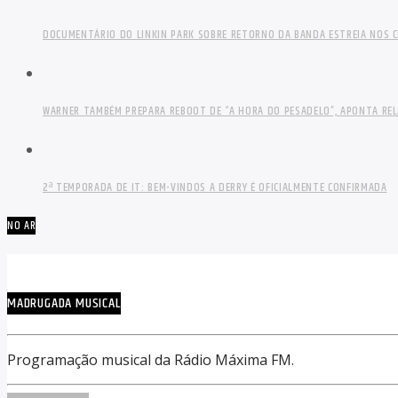
DOCUMENTÁRIO DO LINKIN PARK SOBRE RETORNO DA BANDA ESTREIA NOS C
WARNER TAMBÉM PREPARA REBOOT DE “A HORA DO PESADELO”, APONTA RE
2ª TEMPORADA DE IT: BEM-VINDOS A DERRY É OFICIALMENTE CONFIRMADA
NO AR
MADRUGADA MUSICAL
Programação musical da Rádio Máxima FM.