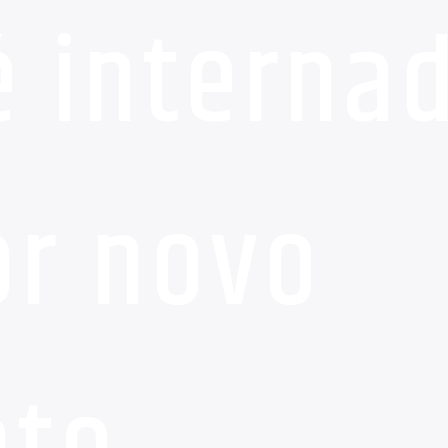
é interna
or novo