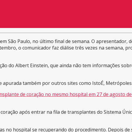
n, em São Paulo, no último final de semana. O apresentador,
tembro, o comunicador faz diálise três vezes na semana, pr
ão do Albert Einstein, que ainda não tem informações sob
e apurada também por outros sites como IstoÉ, Metrópoles 
nsplante de coração no mesmo hospital em 27 de agosto de
coração após entrar na fila de transplantes do Sistema Úni
dias no hospital se recuperando do procedimento. Depois de