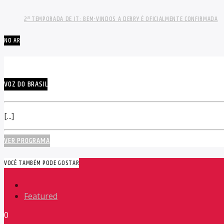
2ª TEMPORADA DE IT: BEM-VINDOS A DERRY É OFICIALMENTE CONFIRMADA
NO AR
VOZ DO BRASIL
[...]
VER PROGRAMA
VOCÊ TAMBÉM PODE GOSTAR
Featured
0