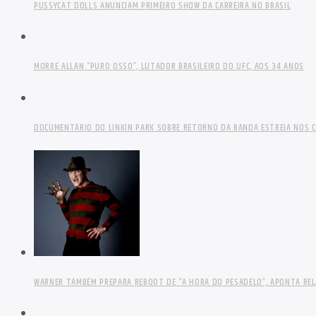
PUSSYCAT DOLLS ANUNCIAM PRIMEIRO SHOW DA CARREIRA NO BRASIL
MORRE ALLAN “PURO OSSO”, LUTADOR BRASILEIRO DO UFC, AOS 34 ANOS
DOCUMENTÁRIO DO LINKIN PARK SOBRE RETORNO DA BANDA ESTREIA NOS C
WARNER TAMBÉM PREPARA REBOOT DE “A HORA DO PESADELO”, APONTA RE