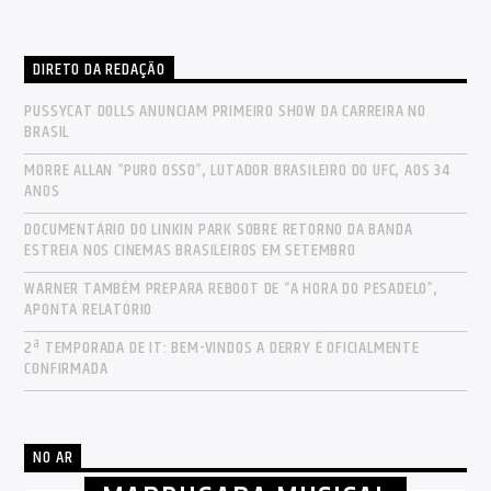
DIRETO DA REDAÇÃO
PUSSYCAT DOLLS ANUNCIAM PRIMEIRO SHOW DA CARREIRA NO
BRASIL
MORRE ALLAN “PURO OSSO”, LUTADOR BRASILEIRO DO UFC, AOS 34
ANOS
DOCUMENTÁRIO DO LINKIN PARK SOBRE RETORNO DA BANDA
ESTREIA NOS CINEMAS BRASILEIROS EM SETEMBRO
WARNER TAMBÉM PREPARA REBOOT DE “A HORA DO PESADELO”,
APONTA RELATÓRIO
2ª TEMPORADA DE IT: BEM-VINDOS A DERRY É OFICIALMENTE
CONFIRMADA
NO AR