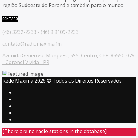
região Sudoeste do Paraná e também para o mundo.
CONTATO
(46) 3232-2233 - (46) 9 9109-2233
contato@radiomaxima.fm
Avenida Generoso Marques , 595, Centro, CEP: 85550-079
- Coronel Vivida - PR
Rede Máxima 2026 © Todos os Direitos Reservados.
[There are no radio stations in the database]