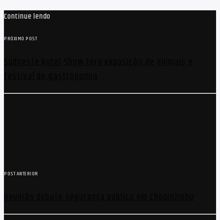
Continue lendo
PRÓXIMO POST
Sudoeste Rural Show terá exposição de animais e
festival de gastronomia
POST ANTERIOR
Reunião debate segurança pública em Chopinzinho