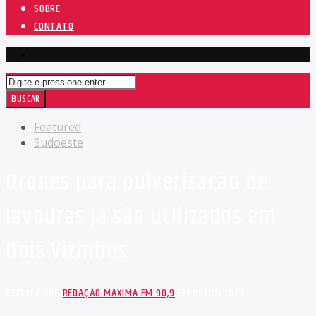
SOBRE
CONTATO
Featured
Sudoeste
Drones para pulverização de
lavouras já são utilizados em
Dois Vizinhos
ESCRITO POR
REDAÇÃO MÁXIMA FM 90,9
EM 05/01/2023