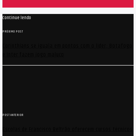
Continue lendo
PRÓXIMO POST
Corinthians se iguala em pontos com o líder; Botafogo
e Inter fazem jogo maluco
POST ANTERIOR
Escolas de Francisco Beltrão oferecem cursos técnicos