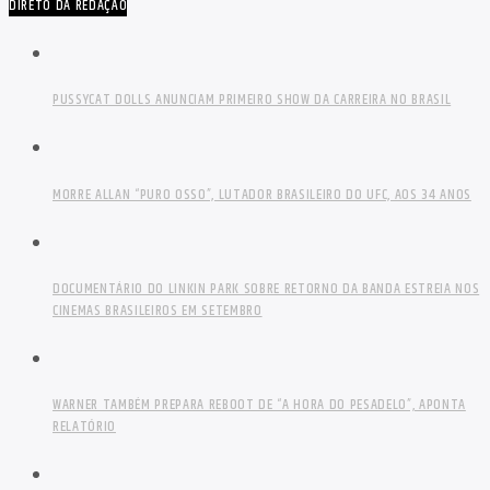
DIRETO DA REDAÇÃO
PUSSYCAT DOLLS ANUNCIAM PRIMEIRO SHOW DA CARREIRA NO BRASIL
MORRE ALLAN “PURO OSSO”, LUTADOR BRASILEIRO DO UFC, AOS 34 ANOS
DOCUMENTÁRIO DO LINKIN PARK SOBRE RETORNO DA BANDA ESTREIA NOS
CINEMAS BRASILEIROS EM SETEMBRO
WARNER TAMBÉM PREPARA REBOOT DE “A HORA DO PESADELO”, APONTA
RELATÓRIO