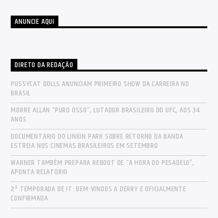
ANUNCIE AQUI
DIRETO DA REDAÇÃO
PUSSYCAT DOLLS ANUNCIAM PRIMEIRO SHOW DA CARREIRA NO
BRASIL
MORRE ALLAN “PURO OSSO”, LUTADOR BRASILEIRO DO UFC, AOS 34
ANOS
DOCUMENTÁRIO DO LINKIN PARK SOBRE RETORNO DA BANDA
ESTREIA NOS CINEMAS BRASILEIROS EM SETEMBRO
WARNER TAMBÉM PREPARA REBOOT DE “A HORA DO PESADELO”,
APONTA RELATÓRIO
2ª TEMPORADA DE IT: BEM-VINDOS A DERRY É OFICIALMENTE
CONFIRMADA