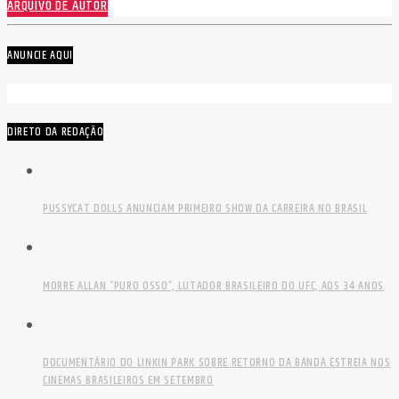
ARQUIVO DE AUTOR
ANUNCIE AQUI
DIRETO DA REDAÇÃO
PUSSYCAT DOLLS ANUNCIAM PRIMEIRO SHOW DA CARREIRA NO BRASIL
MORRE ALLAN “PURO OSSO”, LUTADOR BRASILEIRO DO UFC, AOS 34 ANOS
DOCUMENTÁRIO DO LINKIN PARK SOBRE RETORNO DA BANDA ESTREIA NOS
CINEMAS BRASILEIROS EM SETEMBRO