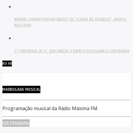
WARNER TAMBÉM PREPARA REBOOT DE “A HORA DO PESADELO”, APONTA
RELATÓRIO
2ª TEMPORADA DE IT: BEM-VINDOS A DERRY É OFICIALMENTE CONFIRMADA
NO AR
MADRUGADA MUSICAL
Programação musical da Rádio Máxima FM.
VER PROGRAMA