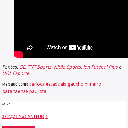
Fontes:
GE
,
TNT Sports
,
Nitão Sports
,
Jon Futebol Plus
e
UOL Esporte
.
Marcado como
carioca
estaduais
gaucho
mineiro
paranaense
paulista
AUTOR
REDAÇÃO MÁXIMA FM 90,9