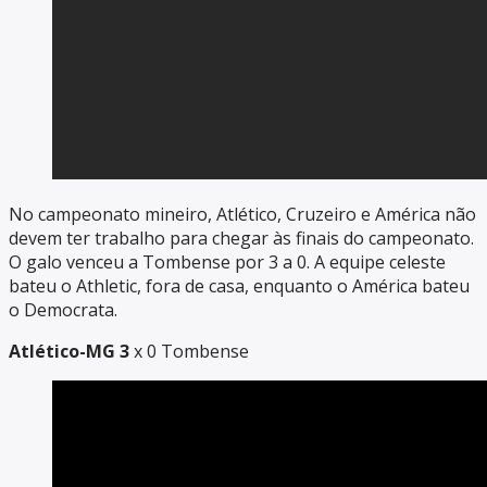
No campeonato mineiro, Atlético, Cruzeiro e América não
devem ter trabalho para chegar às finais do campeonato.
O galo venceu a Tombense por 3 a 0. A equipe celeste
bateu o Athletic, fora de casa, enquanto o América bateu
o Democrata.
Atlético-MG 3
x 0 Tombense