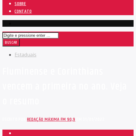
SOBRE
CONTATO
Estaduais
Fluminense e Corinthians
vencem a primeira no ano. Veja
o resumo
ESCRITO POR
REDAÇÃO MÁXIMA FM 90,9
EM 31/01/2022