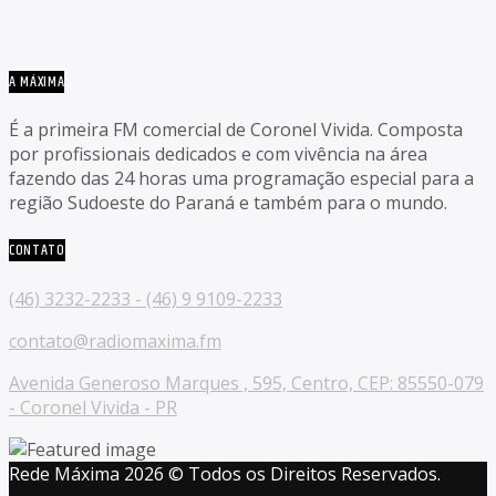
A MÁXIMA
É a primeira FM comercial de Coronel Vivida. Composta
por profissionais dedicados e com vivência na área
fazendo das 24 horas uma programação especial para a
região Sudoeste do Paraná e também para o mundo.
CONTATO
(46) 3232-2233 - (46) 9 9109-2233
contato@radiomaxima.fm
Avenida Generoso Marques , 595, Centro, CEP: 85550-079
- Coronel Vivida - PR
Rede Máxima 2026 © Todos os Direitos Reservados.