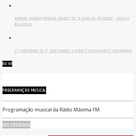
WARNER TAMBÉM PREPARA REBOOT DE “A HORA DO PESADELO”, APONTA
RELATÓRIO
2ª TEMPORADA DE IT: BEM-VINDOS A DERRY É OFICIALMENTE CONFIRMADA
NO AR
PROGRAMAÇÃO MUSICAL
Programação musical da Rádio Máxima FM.
VER PROGRAMA