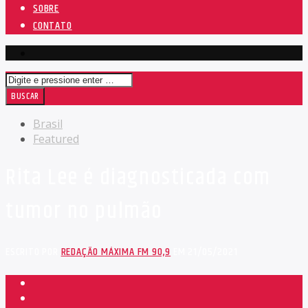
SOBRE
CONTATO
Brasil
Featured
Rita Lee é diagnosticada com
tumor no pulmão
ESCRITO POR
REDAÇÃO MÁXIMA FM 90,9
EM 21/05/2021