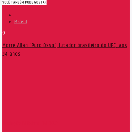
VOCÊ TAMBÉM PODE GOSTAR
Brasil
0
Morre Allan “Puro Osso”, lutador brasileiro do UFC, aos
34 anos
Redação Máxima FM 90,9