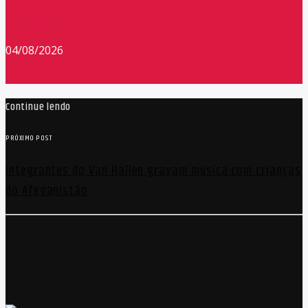
Redação Máxima FM 90,9
04/08/2026
Continue lendo
PRÓXIMO POST
Integrantes do Van Hallen gravam música com crianças
do Afeganistão