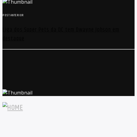
POST ANTERIOR
Liga dos Super Pets da DC tem Dwayne Johson em
destaque