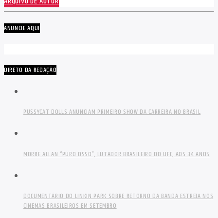
ARQUIVO DE AUTOR
ANUNCIE AQUI
DIRETO DA REDAÇÃO
PUSSYCAT DOLLS ANUNCIAM PRIMEIRO SHOW DA CARREIRA NO BRASIL
MORRE ALLAN “PURO OSSO”, LUTADOR BRASILEIRO DO UFC, AOS 34 ANOS
DOCUMENTÁRIO DO LINKIN PARK SOBRE RETORNO DA BANDA ESTREIA NOS
CINEMAS BRASILEIROS EM SETEMBRO