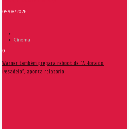
Redação Máxima FM 90,9
05/08/2026
Cinema
0
Warner também prepara reboot de “A Hora do
Pesadelo”, aponta relatório