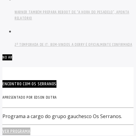
WARNER TAMBÉM PREPARA REBOOT DE “A HORA DO PESADELO”, APONTA
RELATÓRIO
2ª TEMPORADA DE IT: BEM-VINDOS A DERRY É OFICIALMENTE CONFIRMADA
NO AR
ENCONTRO COM OS SERRANOS
APRESENTADO POR EDSON DUTRA
Programa a cargo do grupo gauchesco Os Serranos.
VER PROGRAMA