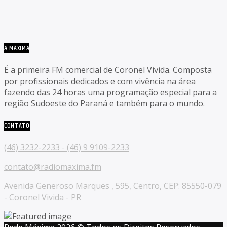
A MÁXIMA
É a primeira FM comercial de Coronel Vivida. Composta
por profissionais dedicados e com vivência na área
fazendo das 24 horas uma programação especial para a
região Sudoeste do Paraná e também para o mundo.
CONTATO
(46) 3232-2233 - (46) 9 9109-2233
contato@radiomaxima.fm
Avenida Generoso Marques , 595, Centro, CEP: 85550-079
- Coronel Vivida - PR