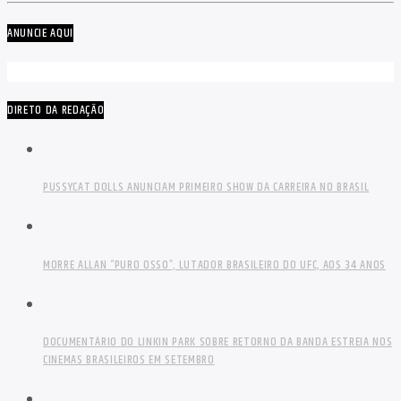
ANUNCIE AQUI
DIRETO DA REDAÇÃO
PUSSYCAT DOLLS ANUNCIAM PRIMEIRO SHOW DA CARREIRA NO BRASIL
MORRE ALLAN “PURO OSSO”, LUTADOR BRASILEIRO DO UFC, AOS 34 ANOS
DOCUMENTÁRIO DO LINKIN PARK SOBRE RETORNO DA BANDA ESTREIA NOS
CINEMAS BRASILEIROS EM SETEMBRO