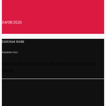
Redação Máxima FM 90,9
04/08/2026
Continue lendo
PRÓXIMO POST
Governo decreta situação de emergência hídrica na
região