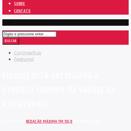
SOBRE
CONTATO
Coronavírus
Featured
Fiocruz está autorizada a
produzir insumo da vacina da
AstraZeneca
ESCRITO POR
REDAÇÃO MÁXIMA FM 90,9
EM 04/05/2021