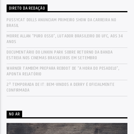
DIRETO DA REDAÇÃO
PUSSYCAT DOLLS ANUNCIAM PRIMEIRO SHOW DA CARREIRA NO
BRASIL
MORRE ALLAN “PURO OSSO”, LUTADOR BRASILEIRO DO UFC, AOS 34
ANOS
DOCUMENTÁRIO DO LINKIN PARK SOBRE RETORNO DA BANDA
ESTREIA NOS CINEMAS BRASILEIROS EM SETEMBRO
WARNER TAMBÉM PREPARA REBOOT DE “A HORA DO PESADELO”,
APONTA RELATÓRIO
2ª TEMPORADA DE IT: BEM-VINDOS A DERRY É OFICIALMENTE
CONFIRMADA
NO AR