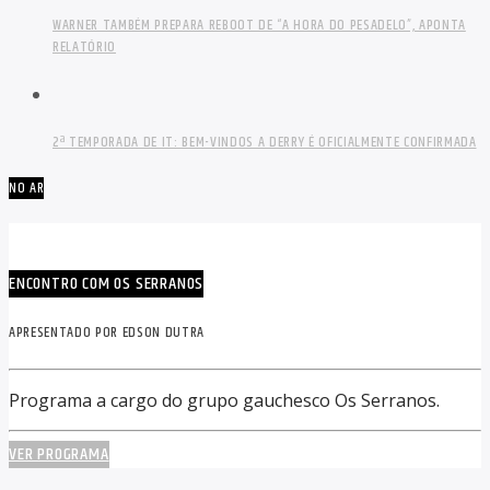
WARNER TAMBÉM PREPARA REBOOT DE “A HORA DO PESADELO”, APONTA
RELATÓRIO
2ª TEMPORADA DE IT: BEM-VINDOS A DERRY É OFICIALMENTE CONFIRMADA
NO AR
ENCONTRO COM OS SERRANOS
APRESENTADO POR EDSON DUTRA
Programa a cargo do grupo gauchesco Os Serranos.
VER PROGRAMA