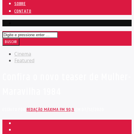
SOBRE
CONTATO
Cinema
Featured
Confira o novo teaser de Mulher-
Maravilha 1984
ESCRITO POR
REDAÇÃO MÁXIMA FM 90,9
EM 07/12/2020