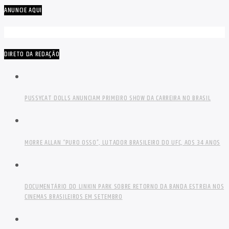
ANUNCIE AQUI
DIRETO DA REDAÇÃO
PUSSYCAT DOLLS ANUNCIAM PRIMEIRO SHOW DA CARREIRA NO BRASIL
MORRE ALLAN “PURO OSSO”, LUTADOR BRASILEIRO DO UFC, AOS 34 ANOS
DOCUMENTÁRIO DO LINKIN PARK SOBRE RETORNO DA BANDA ESTREIA NOS
CINEMAS BRASILEIROS EM SETEMBRO