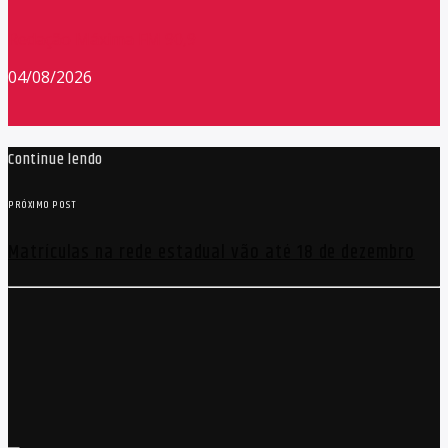
Redação Máxima FM 90,9
04/08/2026
Continue lendo
PRÓXIMO POST
Matrículas na rede estadual vão até 18 de dezembro