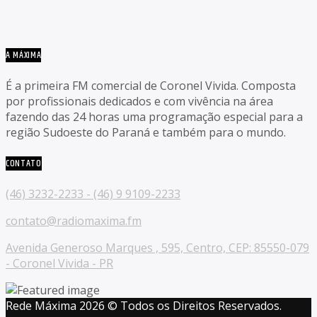
A MÁXIMA
É a primeira FM comercial de Coronel Vivida. Composta
por profissionais dedicados e com vivência na área
fazendo das 24 horas uma programação especial para a
região Sudoeste do Paraná e também para o mundo.
CONTATO
(46) 3232-2233 - (46) 9 9109-2233
contato@radiomaxima.fm
Avenida Generoso Marques , 595, Centro, CEP: 85550-079
- Coronel Vivida - PR
Rede Máxima 2026 © Todos os Direitos Reservados.