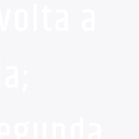
volta a
ia;
segunda