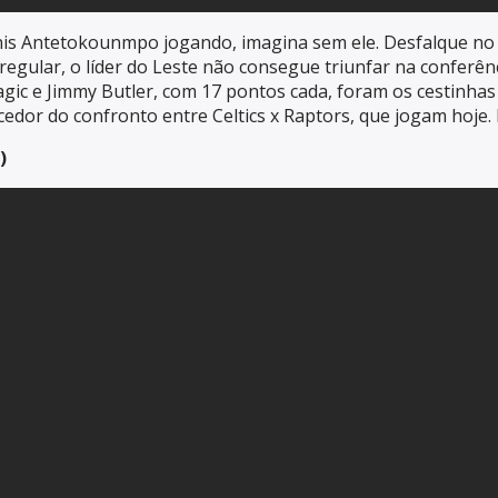
nis Antetokounmpo jogando, imagina sem ele. Desfalque no j
gular, o líder do Leste não consegue triunfar na conferênc
ragic e Jimmy Butler, com 17 pontos cada, foram os cestinha
cedor do confronto entre Celtics x Raptors, que jogam hoje.
)