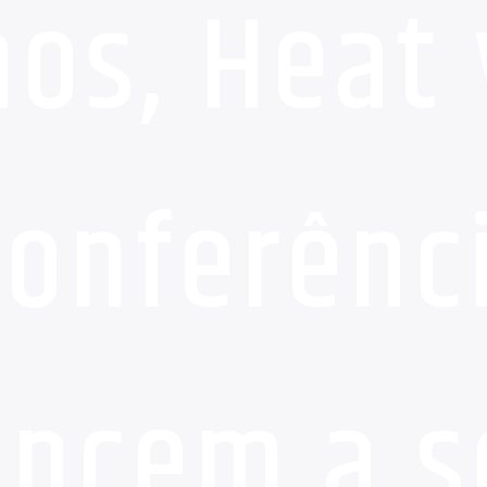
os, Heat 
conferênc
encem a 