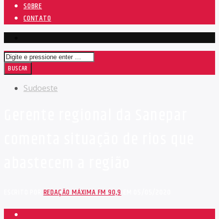
SOBRE
CONTATO
Sudoeste
Gerente regional da Sanepar
comenta situação de rios que
abastecem a região
ESCRITO POR
REDAÇÃO MÁXIMA FM 90,9
EM 05/05/2020