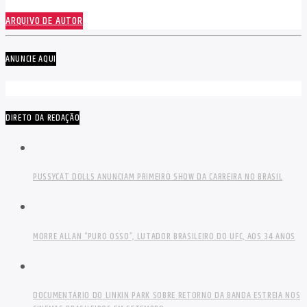
ARQUIVO DE AUTOR
ANUNCIE AQUI
DIRETO DA REDAÇÃO
PUSSYCAT DOLLS ANUNCIAM PRIMEIRO SHOW DA CARREIRA NO BRASIL
MORRE ALLAN “PURO OSSO”, LUTADOR BRASILEIRO DO UFC, AOS 34 ANOS
DOCUMENTÁRIO DO LINKIN PARK SOBRE RETORNO DA BANDA ESTREIA NOS