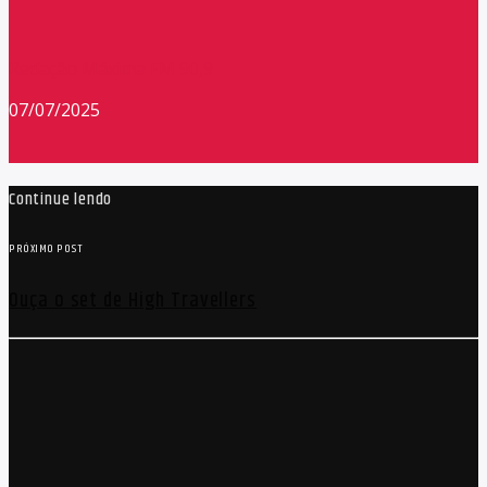
Redação Máxima FM 90,9
07/07/2025
Continue lendo
PRÓXIMO POST
Ouça o set de High Travellers