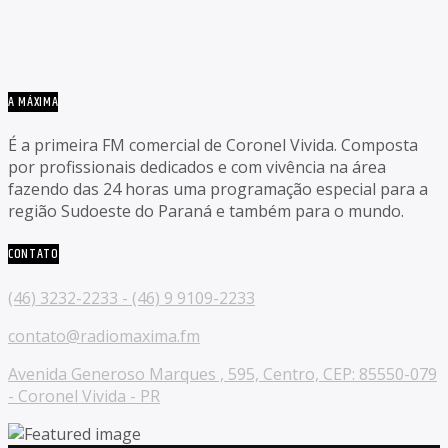
A MÁXIMA
É a primeira FM comercial de Coronel Vivida. Composta
por profissionais dedicados e com vivência na área
fazendo das 24 horas uma programação especial para a
região Sudoeste do Paraná e também para o mundo.
CONTATO
(46) 3232-2233 - (46) 9 9109-2233
contato@radiomaxima.fm
Avenida Generoso Marques , 595, Centro, CEP: 85550-079
- Coronel Vivida - PR