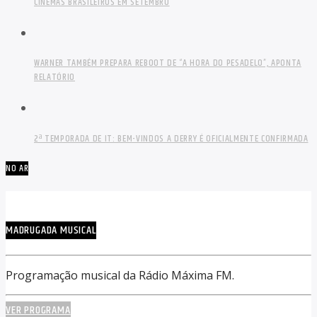
CINEMAS BRASILEIROS EM SETEMBRO
WARNER TAMBÉM PREPARA REBOOT DE “A HORA DO PESADELO”, APONTA
RELATÓRIO
2ª TEMPORADA DE IT: BEM-VINDOS A DERRY É OFICIALMENTE CONFIRMADA
NO AR
MADRUGADA MUSICAL
Programação musical da Rádio Máxima FM.
VER PROGRAMA