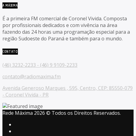
A MÁXIMA
É a primeira FM comercial de Coronel Vivida. Composta
por profissionais dedicados e com vivência na área
fazendo das 24 horas uma programação especial para a
região Sudoeste do Paraná e também para o mundo.
CONTATO
(46) 3232-2233 - (46) 9 9109-2233
contato@radiomaxima.fm
Avenida Generoso Marques , 595, Centro, CEP: 85550-079
- Coronel Vivida - PR
Rede Máxima 2026 © Todos os Direitos Reservados.