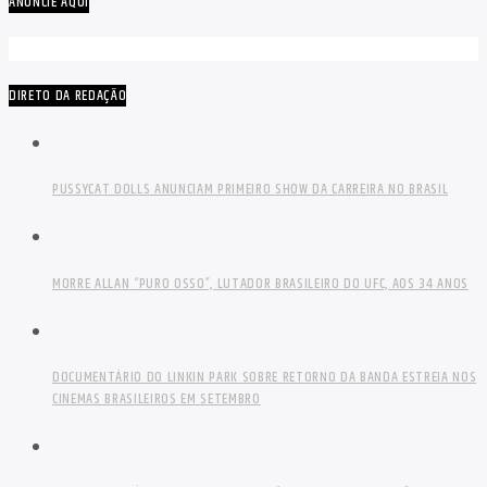
ANUNCIE AQUI
DIRETO DA REDAÇÃO
PUSSYCAT DOLLS ANUNCIAM PRIMEIRO SHOW DA CARREIRA NO BRASIL
MORRE ALLAN “PURO OSSO”, LUTADOR BRASILEIRO DO UFC, AOS 34 ANOS
DOCUMENTÁRIO DO LINKIN PARK SOBRE RETORNO DA BANDA ESTREIA NOS
CINEMAS BRASILEIROS EM SETEMBRO