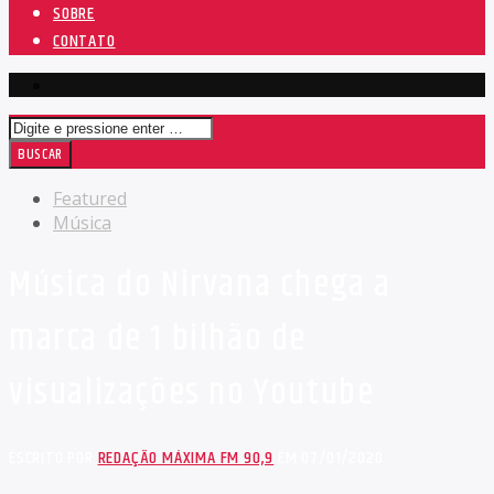
SOBRE
CONTATO
Featured
Música
Música do Nirvana chega a
marca de 1 bilhão de
visualizações no Youtube
ESCRITO POR
REDAÇÃO MÁXIMA FM 90,9
EM 07/01/2020