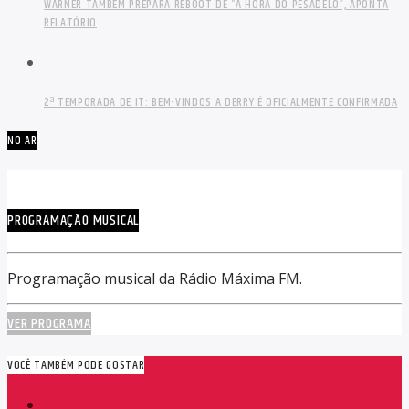
WARNER TAMBÉM PREPARA REBOOT DE “A HORA DO PESADELO”, APONTA
RELATÓRIO
2ª TEMPORADA DE IT: BEM-VINDOS A DERRY É OFICIALMENTE CONFIRMADA
NO AR
PROGRAMAÇÃO MUSICAL
Programação musical da Rádio Máxima FM.
VER PROGRAMA
VOCÊ TAMBÉM PODE GOSTAR