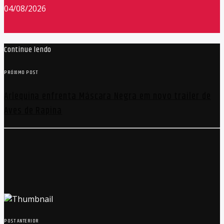
04/08/2026
Continue lendo
PRÓXIMO POST
Arlequina enfrenta Máscara Negra em novo trailer de
Aves de Rapina
POST ANTERIOR