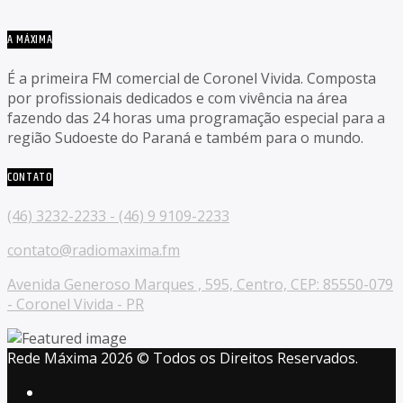
A MÁXIMA
É a primeira FM comercial de Coronel Vivida. Composta
por profissionais dedicados e com vivência na área
fazendo das 24 horas uma programação especial para a
região Sudoeste do Paraná e também para o mundo.
CONTATO
(46) 3232-2233 - (46) 9 9109-2233
contato@radiomaxima.fm
Avenida Generoso Marques , 595, Centro, CEP: 85550-079
- Coronel Vivida - PR
Rede Máxima 2026 © Todos os Direitos Reservados.