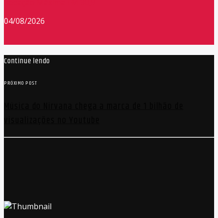
Redação Máxima FM 90,9
04/08/2026
Continue lendo
PRÓXIMO POST
Música do Nirvana chega a marca de 1 bilhão de
visualizações no Youtube