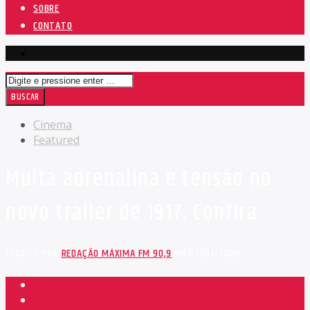
SOBRE
CONTATO
Cinema
Featured
Muita adrenalina e tensão no
novo trailer de 1917. Confira
ESCRITO POR
REDAÇÃO MÁXIMA FM 90,9
EM 07/01/2020