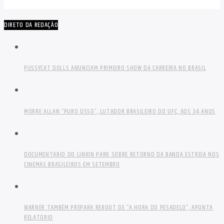
DIRETO DA REDAÇÃO
PUSSYCAT DOLLS ANUNCIAM PRIMEIRO SHOW DA CARREIRA NO BRASIL
MORRE ALLAN “PURO OSSO”, LUTADOR BRASILEIRO DO UFC, AOS 34 ANOS
DOCUMENTÁRIO DO LINKIN PARK SOBRE RETORNO DA BANDA ESTREIA NOS
CINEMAS BRASILEIROS EM SETEMBRO
WARNER TAMBÉM PREPARA REBOOT DE “A HORA DO PESADELO”, APONTA
RELATÓRIO